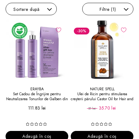
Sortare
după
Filtre
(1)
-30
%
ERAYBA
NATURE SPELL
Set Cadou de Îngrijire pentru
Ulei de Ricin pentru stimularea
Neutralizarea Tonurilor de Galben din
creșterii părului Castor Oil for Hair and
Păr Silver Gift Set
Skin
111.83 lei
35.70 lei
51 lei
Adaugă în coș
Adaugă în coș