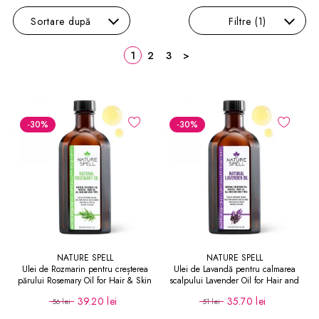
Sortare
după
Filtre
(1)
1
2
3
>
-30
%
-30
%
NATURE SPELL
NATURE SPELL
Ulei de Rozmarin pentru creșterea
Ulei de Lavandă pentru calmarea
părului Rosemary Oil for Hair & Skin
scalpului Lavender Oil for Hair and
150 ml
Skin
39.20 lei
35.70 lei
56 lei
51 lei