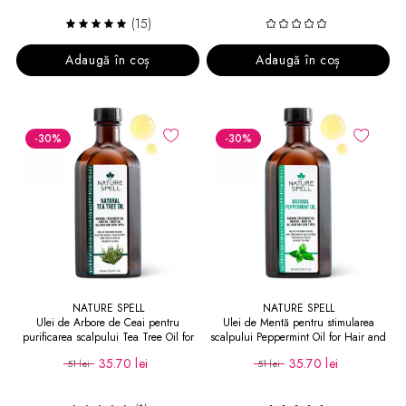
(15)
Adaugă în coș
Adaugă în coș
-30
%
-30
%
NATURE SPELL
NATURE SPELL
Ulei de Arbore de Ceai pentru
Ulei de Mentă pentru stimularea
purificarea scalpului Tea Tree Oil for
scalpului Peppermint Oil for Hair and
Hair and Skin
Skin
35.70 lei
35.70 lei
51 lei
51 lei