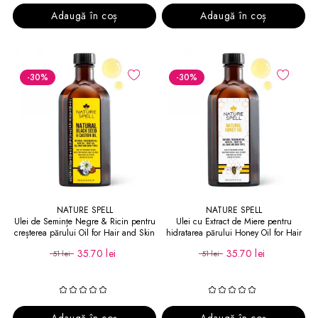
Adaugă în coș
Adaugă în coș
-30
%
-30
%
NATURE SPELL
NATURE SPELL
Ulei de Semințe Negre & Ricin pentru
Ulei cu Extract de Miere pentru
creșterea părului Oil for Hair and Skin
hidratarea părului Honey Oil for Hair
and Skin
35.70 lei
35.70 lei
51 lei
51 lei
Adaugă în coș
Adaugă în coș