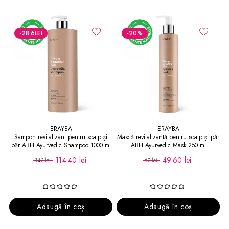
-28.6
LEI
-20
%
ERAYBA
ERAYBA
Șampon revitalizant pentru scalp și
Mască revitalizantă pentru scalp și păr
păr ABH Ayurvedic Shampoo 1000 ml
ABH Ayurvedic Mask 250 ml
114.40 lei
49.60 lei
143 lei
62 lei
Adaugă în coș
Adaugă în coș