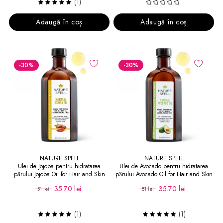
(1)
Adaugă în coș
Adaugă în coș
-30
%
-30
%
NATURE SPELL
NATURE SPELL
Ulei de Jojoba pentru hidratarea
Ulei de Avocado pentru hidratarea
părului Jojoba Oil for Hair and Skin
părului Avocado Oil for Hair and Skin
35.70 lei
35.70 lei
51 lei
51 lei
(1)
(1)