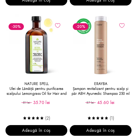
-30
%
-20
%
NATURE SPELL
ERAYBA
Ulei de Lămâiță pentru purificarea
Șampon revitalizant pentru scalp și
scalpului Lemongrass Oil for Hair and
păr ABH Ayurvedic Shampoo 250 ml
Skin
35.70 lei
45.60 lei
51 lei
57 lei
(2)
(1)
Adaugă în coș
Adaugă în coș