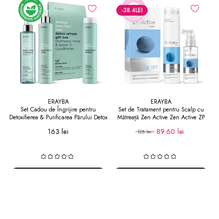
-38.4
LEI
ERAYBA
ERAYBA
Set Cadou de Îngrijire pentru
Set de Tratament pentru Scalp cu
Detoxifierea & Purificarea Părului Detox
Mătreață Zen Active Zen Active ZP
Refresh Gift Box
163 lei
89.60 lei
128 lei
Adaugă în coș
Adaugă în coș