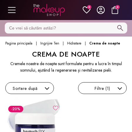
0
0
Caută pe MakeupShop
Pagina principala
Ingrijire Ten
Hidratare
Crema de noapte
CREMA DE NOAPTE
Cremele noastre de noapte sunt formulate pentru a lucra în timpul
somnului, ajutând la regenerarea și revitalizarea pielii.
Sortare
după
Filtre
(1)
-20
%