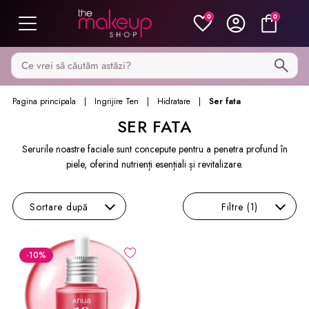
0
0
Caută pe MakeupShop
Pagina principala
Ingrijire Ten
Hidratare
Ser fata
SER FATA
Serurile noastre faciale sunt concepute pentru a penetra profund în
piele, oferind nutrienți esențiali și revitalizare.
Sortare
după
Filtre
(1)
-10
%