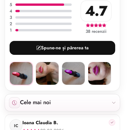
4.7
5
4
3
2
1
38 recenzii
Spune-ne și părerea ta
Afișăm 38 recenzii începând cu cele mai noi.
Cele mai noi
Ioana Claudia B.
IC