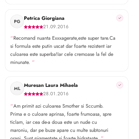
Petrica Giorgiana
PG
21.09.2016
Recomand nuanta Exxxagerate,este super tare.Ca
si formula este putin uscat dar foarte rezistent iar
culoarea este superba!Iar cele cremoase la fel de
minunate.
Muresan Laura Mihaela
ML
28.01.2016
Am primit azi culoarea Smother si Sccumb.
Prima e o culoare aprinsa, foarte frumoasa, spre
ticlam, iar cea de-a doua este un nude cu
maroniu, dar pe buze apare cu multe subtonuri
oranj. Sunt pigmentate si foarte hidratante.