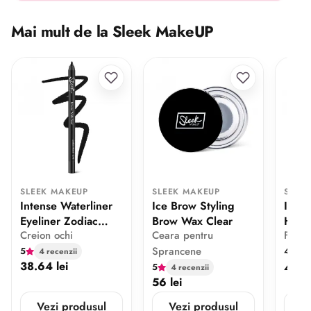
Mai mult de la Sleek MakeUP
SLEEK MAKEUP
SLEEK MAKEUP
SLEE
Intense Waterliner
Ice Brow Styling
In Yo
Eyeliner Zodiac
Brow Wax Clear
Hour
Creion ochi
Ceara pentru
Fond 
Black
Sprancene
5
4.17
4 recenzii
38.64 lei
49.99
5
4 recenzii
56 lei
Vezi produsul
Vezi produsul
V