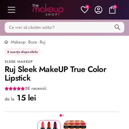
0
0
Caută pe MakeupShop
Makeup
Buze
Ruj
>
>
>
8 nuanțe disponibile
SLEEK MAKEUP
Ruj Sleek MakeUP True Color
Lipstick
38 recenzii
15 lei
de la
Imaginea 1 din 2
Share