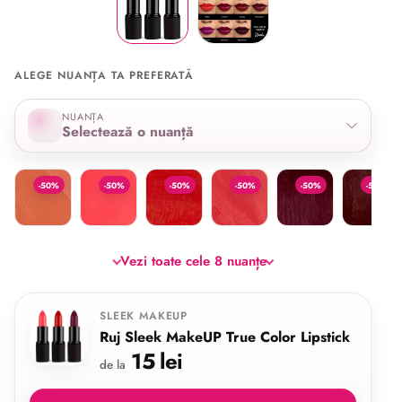
ALEGE NUANȚA TA PREFERATĂ
Selectează nuanța
NUANȚA
Selectează o nuanță
Peaches and Cream
Heartbreaker
Omg
Coral Reef
Smoulder
Cherry
-50%
-50%
-50%
-50%
-50%
-50%
Vezi toate cele 8 nuanțe
SLEEK MAKEUP
Ruj Sleek MakeUP True Color Lipstick
15 lei
de la