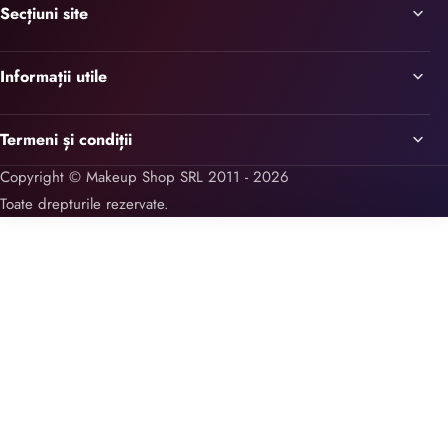
Secțiuni site
Informații utile
Termeni și condiții
Copyright © Makeup Shop SRL 2011 - 2026
Toate drepturile rezervate.