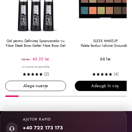
Gel pentru Definirea Sprancenelor cu
SLEEK MAKEUP
Fibre Sleek Brow Getter Fibre Brow Gel
Paleta farduri I-divine Grounded
46.20 lei
66 lei
66 lei
4 nuante disponibile
(2)
(4)
Alege nuanța
Adaugă în coș
AJUTOR RAPID
+40 722 173 173