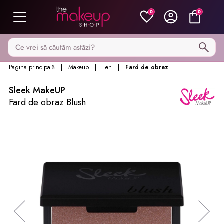
0
0
Caută pe MakeupShop
Pagina principală
Makeup
Ten
Fard de obraz
Sleek MakeUP
Fard de obraz Blush