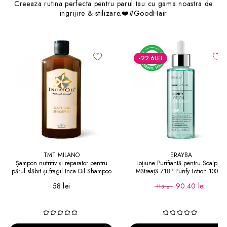
Creeaza rutina perfecta pentru parul tau cu gama noastra de
ingrijire & stilizare.❤️#GoodHair
-22.6
LEI
TMT MILANO
ERAYBA
Șampon nutritiv și reparator pentru
Loțiune Purifiantă pentru Scalp cu
părul slăbit și fragil Inca Oil Shampoo
Mătreață Z18P Purify Lotion 100 ml
58 lei
90.40 lei
113 lei