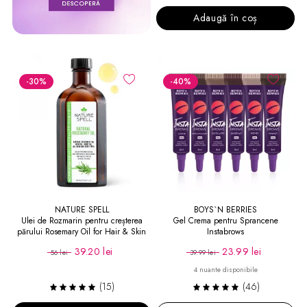
Adaugă în coș
-30
%
-40
%
NATURE SPELL
BOYS`N BERRIES
Ulei de Rozmarin pentru creșterea
Gel Crema pentru Sprancene
părului Rosemary Oil for Hair & Skin
Instabrows
150 ml
39.20 lei
23.99 lei
56 lei
39.99 lei
4 nuante disponibile
(15)
(46)