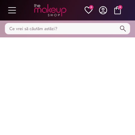
0
0
Caută pe MakeupShop