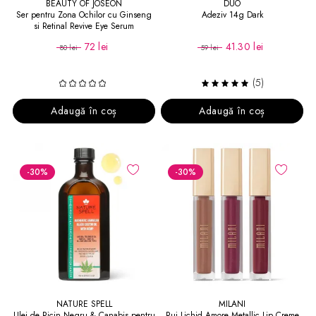
BEAUTY OF JOSEON
DUO
Ser pentru Zona Ochilor cu Ginseng
Adeziv 14g Dark
si Retinal Revive Eye Serum
72 lei
41.30 lei
80 lei
59 lei
(5)
Adaugă în coș
Adaugă în coș
-30
%
-30
%
NATURE SPELL
MILANI
Ulei de Ricin Negru & Canabis pentru
Ruj Lichid Amore Metallic Lip Creme