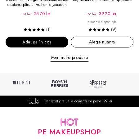
creșterea părului Authentic Jamaican
Black Castor Oil with Hemp
35.70 lei
39.20 lei
51 lei
56 lei
6 nuante disponibile
(1)
(9)
Adaugă în coș
Alege nuanța
Mai multe produse
Transport gratuit la comenzi de peste 199 lei
PE MAKEUPSHOP