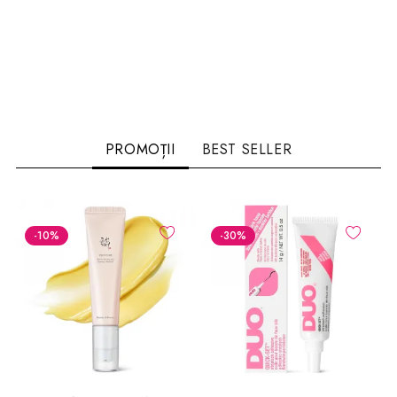
PROMOȚII
BEST SELLER
-10
%
-30
%