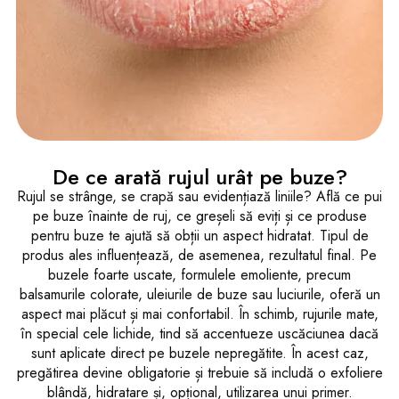
De ce arată rujul urât pe buze?
Rujul se strânge, se crapă sau evidențiază liniile? Află ce pui
pe buze înainte de ruj, ce greșeli să eviți și ce produse
pentru buze te ajută să obții un aspect hidratat. Tipul de
produs ales influențează, de asemenea, rezultatul final. Pe
buzele foarte uscate, formulele emoliente, precum
balsamurile colorate, uleiurile de buze sau luciurile, oferă un
aspect mai plăcut și mai confortabil. În schimb, rujurile mate,
în special cele lichide, tind să accentueze uscăciunea dacă
sunt aplicate direct pe buzele nepregătite. În acest caz,
pregătirea devine obligatorie și trebuie să includă o exfoliere
blândă, hidratare și, opțional, utilizarea unui primer.