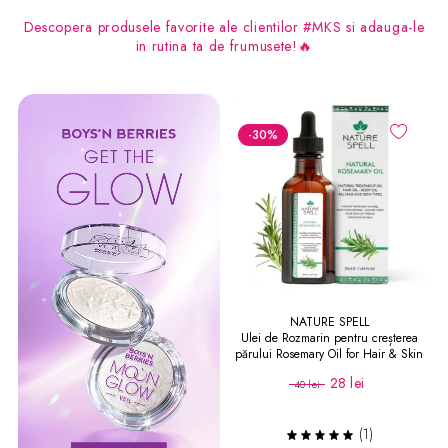
Descopera produsele favorite ale clientilor #MKS si adauga-le
in rutina ta de frumusete!🔥
-30
%
NATURE SPELL
Ulei de Rozmarin pentru creșterea
părului Rosemary Oil for Hair & Skin
50 ml
28 lei
40 lei
(1)