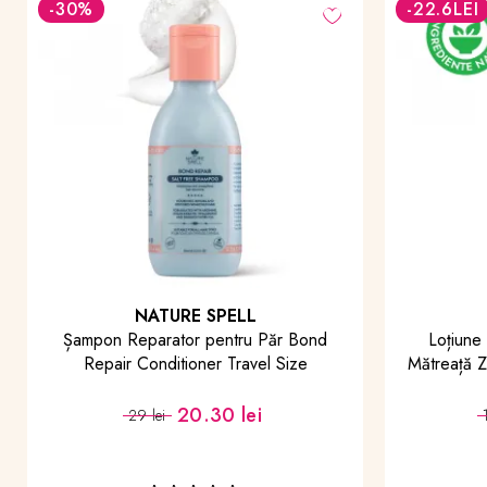
-22.6
LEI
-40
%
ERAYBA
Loțiune Purifiantă pentru Scalp cu
Perie p
Mătreață Zen Active Z18P Purify Lotion
D
100 ml
90.40 lei
113 lei