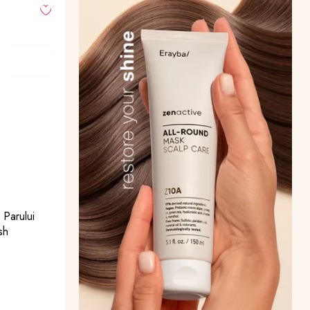
-30
%
NATURE SPELL
Balsam Reparator pentru Păr Bond Repair
Conditioner Travel Size
20.30 lei
29 lei