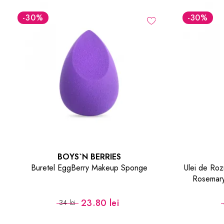
-30
%
-30
%
BOYS`N BERRIES
Buretel EggBerry Makeup Sponge
Ulei de Roz
Rosemary 
23.80 lei
34 lei