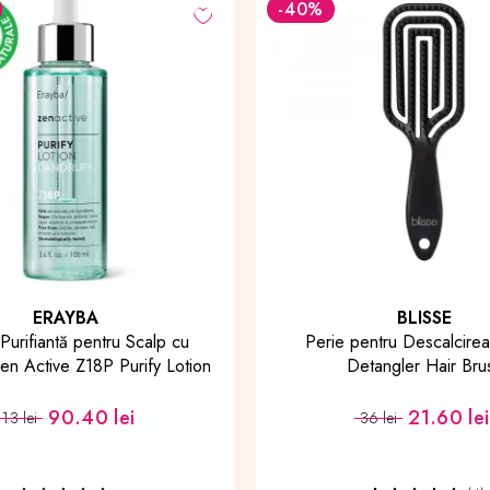
BLISSE
entru Descalcirea Parului
etangler Hair Brush
21.60 lei
36 lei