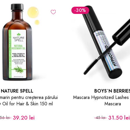
-30
%
NATURE SPELL
BOYS`N BERRIE
marin pentru creșterea părului
Mascara Hypnotized Lashes
Oil for Hair & Skin 150 ml
Mascara
39.20 lei
31.50 lei
56 lei
45 lei