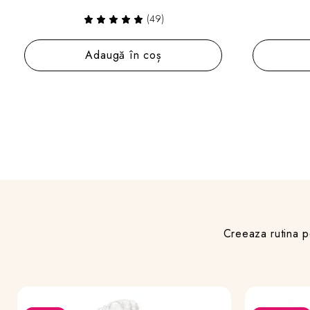
(49)
Adaugă în coș
Creeaza rutina p