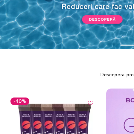
Descopera produ
-40
%