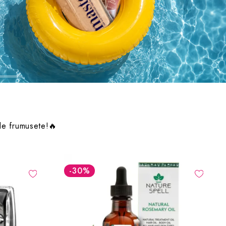
 de frumusete!🔥
-30
%