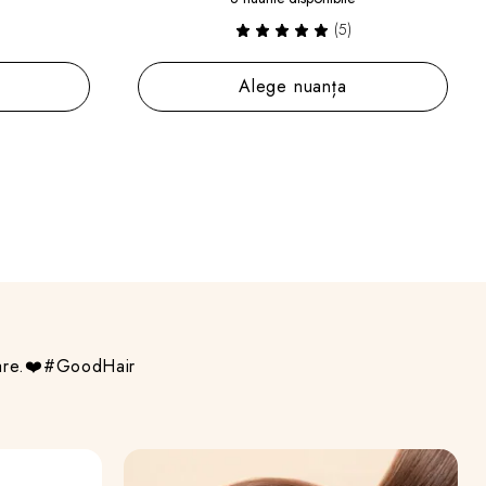
(5)
Alege nuanța
izare.❤️#GoodHair