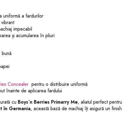
a uniformă a fardurilor
 vibrant
achiaj impecabil
area și acumularea în pliuri
i bună
oapei
ries Concealer
pentru o distribuire uniformă
ut înainte de aplicarea fardului
durată cu
Boys`n Berries Primarry Me
, aliatul perfect pentru
at în Germania
, această bază de machiaj îți asigură un finish