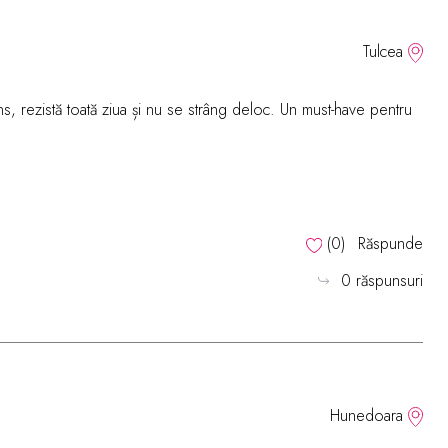
Tulcea
ns, rezistă toată ziua și nu se strâng deloc. Un must-have pentru
(
0
)
Răspunde
0 răspunsuri
Hunedoara