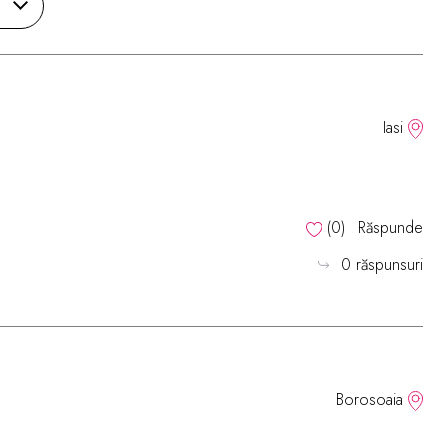
Iasi
(
0
)
Răspunde
0 răspunsuri
Borosoaia