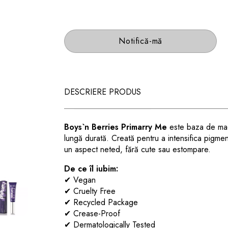
Notifică-mă
DESCRIERE PRODUS
Boys`n Berries Primarry Me
este baza de mach
lungă durată. Creată pentru a intensifica pigmenț
un aspect neted, fără cute sau estompare.
De ce îl iubim:
✔ Vegan
✔ Cruelty Free
✔ Recycled Package
✔ Crease-Proof
✔ Dermatologically Tested