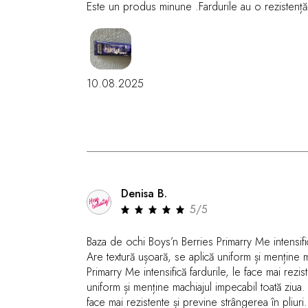
Este un produs minune .Fardurile au o rezistență i
10.08.2025
Denisa B.
5/5
Baza de ochi Boys’n Berries Primarry Me intensifică
Are textură ușoară, se aplică uniform și menține 
Primarry Me intensifică fardurile, le face mai rezis
uniform și menține machiajul impecabil toată ziua.
face mai rezistente și previne strângerea în pliuri