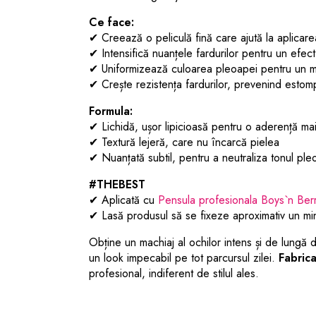
Ce face:
✔ Creează o peliculă fină care ajută la aplicare
✔ Intensifică nuanțele fardurilor pentru un efect
✔ Uniformizează culoarea pleoapei pentru un m
✔ Crește rezistența fardurilor, prevenind estomp
Formula:
✔ Lichidă, ușor lipicioasă pentru o aderență ma
✔ Textură lejeră, care nu încarcă pielea
✔ Nuanțată subtil, pentru a neutraliza tonul ple
#THEBEST
✔ Aplicată cu
Pensula profesionala Boys`n Ber
✔ Lasă produsul să se fixeze aproximativ un min
Obține un machiaj al ochilor intens și de lungă 
un look impecabil pe tot parcursul zilei.
Fabric
profesional, indiferent de stilul ales.