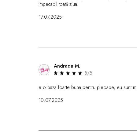
impecabil toată ziua.
17.07.2025
Andrada M.
5/5
e o baza foarte buna pentru pleoape, eu sunt mu
10.07.2025