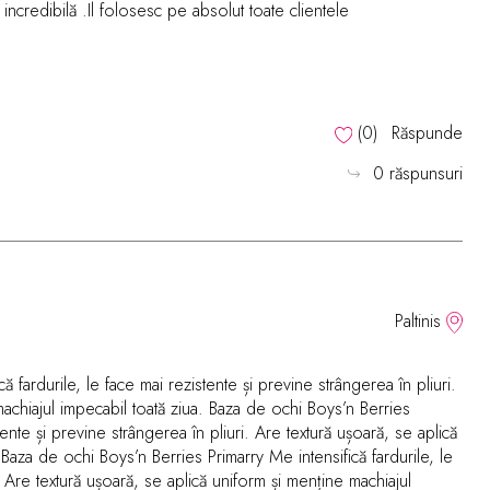
ncredibilă .Il folosesc pe absolut toate clientele
(
0
)
Răspunde
0 răspunsuri
Paltinis
 fardurile, le face mai rezistente și previne strângerea în pliuri.
machiajul impecabil toată ziua. Baza de ochi Boys’n Berries
tente și previne strângerea în pliuri. Are textură ușoară, se aplică
 Baza de ochi Boys’n Berries Primarry Me intensifică fardurile, le
. Are textură ușoară, se aplică uniform și menține machiajul