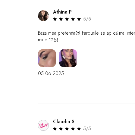
Athina P.
5/5
Baza mea preferata😍 Fardurile se aplică mai inte
mine!🫶🏻
05.06.2025
Claudia S.
5/5