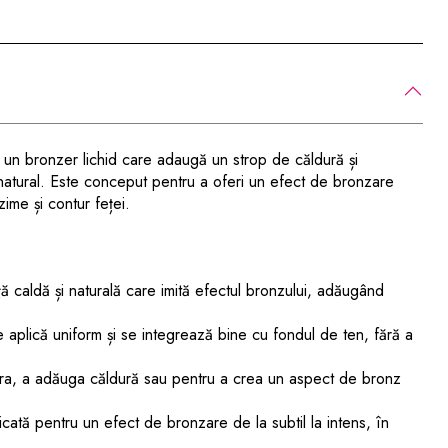
un bronzer lichid care adaugă un strop de căldură și
 natural. Este conceput pentru a oferi un efect de bronzare
ime și contur feței.
ă caldă și naturală care imită efectul bronzului, adăugând
e aplică uniform și se integrează bine cu fondul de ten, fără a
ntura, a adăuga căldură sau pentru a crea un aspect de bronz
ficată pentru un efect de bronzare de la subtil la intens, în