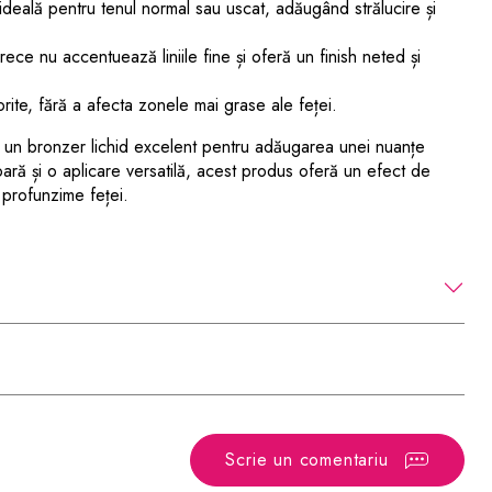
 ideală pentru tenul normal sau uscat, adăugând strălucire și
rece nu accentuează liniile fine și oferă un finish neted și
rite, fără a afecta zonele mai grase ale feței.
 un bronzer lichid excelent pentru adăugarea unei nuanțe
șoară și o aplicare versatilă, acest produs oferă un efect de
 profunzime feței.
Scrie un comentariu