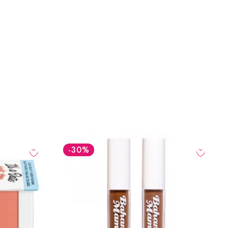
-34.5
LEI