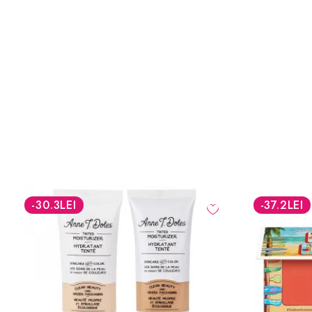
-37.2
LEI
-30
%