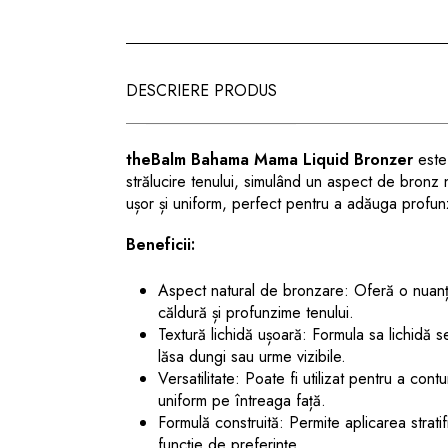
DESCRIERE PRODUS
theBalm Bahama Mama Liquid Bronzer
este 
strălucire tenului, simulând un aspect de bronz
ușor și uniform, perfect pentru a adăuga profunz
Beneficii:
Aspect natural de bronzare
: Oferă o nuanț
căldură și profunzime tenului.
Textură lichidă ușoară
: Formula sa lichidă s
lăsa dungi sau urme vizibile.
Versatilitate
: Poate fi utilizat pentru a co
uniform pe întreaga față.
Formulă construită
: Permite aplicarea strati
funcție de preferințe.