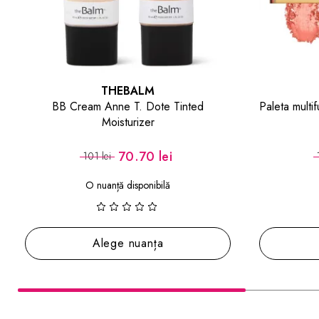
THEBALM
Paleta multifunctionala Voyage Gold Coast
Fard d
Face Palette
86.80 lei
124 lei
Adaugă în coș