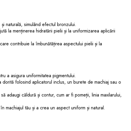
și naturală, simulând efectul bronzului.
ută la menținerea hidratării pielii și la uniformizarea aplicării
are contribuie la îmbunătățirea aspectului pielii și la
tru a asigura uniformitatea pigmentului.
dorită folosind aplicatorul inclus, un burete de machiaj sau o
ă adaugi căldură și contur, cum ar fi pomeții, linia maxilarului,
n machiajul tău și a crea un aspect uniform și natural.