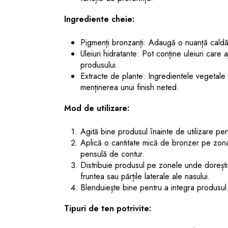
Ingrediente cheie:
Pigmenți bronzanți
: Adaugă o nuanță caldă 
Uleiuri hidratante
: Pot conține uleiuri care aj
produsului.
Extracte de plante
: Ingredientele vegetale c
menținerea unui finish neted.
Mod de utilizare:
Agită bine produsul înainte de utilizare pen
Aplică o cantitate mică de bronzer pe zona 
pensulă de contur.
Distribuie produsul pe zonele unde dorești s
fruntea sau părțile laterale ale nasului.
Blenduiește bine pentru a integra produsul î
Tipuri de ten potrivite: