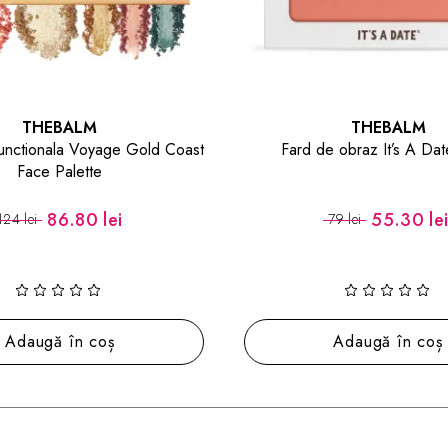
THEBALM
THEBALM
e obraz It’s A Date Blush
Contur Lichid Bahama Mam
Bronzer
55.30 lei
44.10 le
79 lei
63 lei
O nuanță disponibilă
Adaugă în coș
Alege nuanța