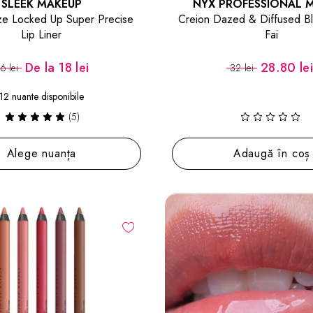
SLEEK MAKEUP
NYX PROFESSIONAL 
ze Locked Up Super Precise
Creion Dazed & Diffused Bl
Lip Liner
Fai
De la
18 lei
28.80 le
6 lei
32 lei
12 nuante disponibile
(5)
Alege nuanța
Adaugă în coș