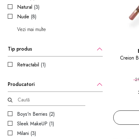
Natural
(3)
Nude
(8)
Vezi mai multe
Tip produs
Creion B
Retractabil
(1)
29
Producatori
Boys'n Berries (2)
Sleek MakeUP (1)
Milani (3)