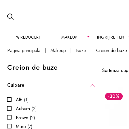
% REDUCERI
MAKEUP
INGRIJIRE TEN
Pagina principala
Makeup
Buze
Creion de buze
Creion de buze
Sorteaza dup
Culoare
-30
%
Alb
(1)
Auburn
(2)
Brown
(2)
Maro
(7)