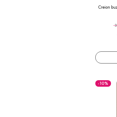
Creion bu
3
-10
%