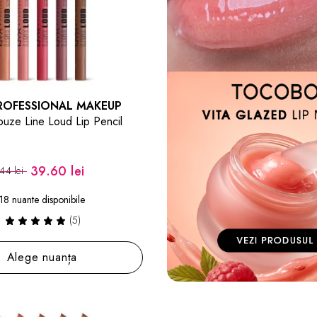
ROFESSIONAL MAKEUP
buze Line Loud Lip Pencil
39.60 lei
44 lei
18 nuante disponibile
(5)
Alege nuanța