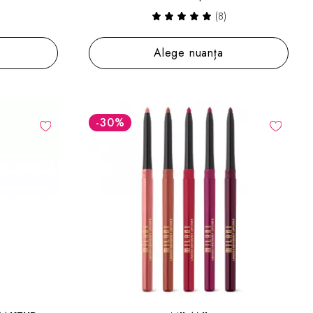
(8)
Alege nuanța
-30
%