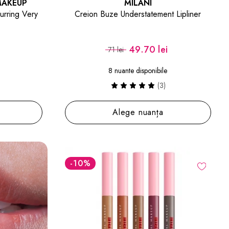
MAKEUP
MILANI
urring Very
Creion Buze Understatement Lipliner
i
49.70 lei
71 lei
8 nuante disponibile
(3)
Alege nuanța
-10
%