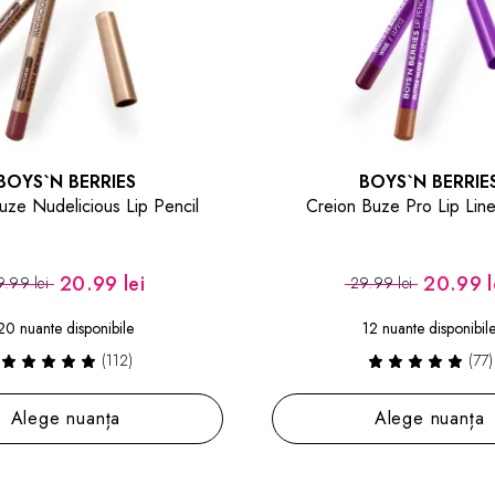
BOYS`N BERRIES
BOYS`N BERRIE
uze Nudelicious Lip Pencil
Creion Buze Pro Lip Line
20.99 lei
20.99 l
.99 lei
29.99 lei
20 nuante disponibile
12 nuante disponibil
(112)
(77)
Alege nuanța
Alege nuanța