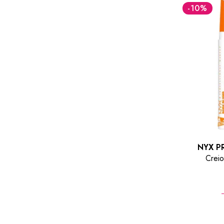
-10
%
NYX P
Crei