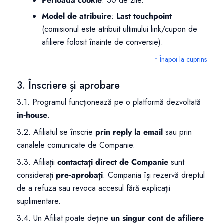
Perioadă cookie
: 30 de zile.
Model de atribuire
:
Last touchpoint
(comisionul este atribuit ultimului link/cupon de
afiliere folosit înainte de conversie).
↑ Înapoi la cuprins
3. Înscriere și aprobare
3.1. Programul funcționează pe o platformă dezvoltată
in‑house
.
3.2. Afiliatul se înscrie
prin reply la email
sau prin
canalele comunicate de Companie.
3.3. Afiliații
contactați direct de Companie
sunt
considerați
pre‑aprobați
. Compania își rezervă dreptul
de a refuza sau revoca accesul fără explicații
suplimentare.
3.4. Un Afiliat poate deține
un singur cont de afiliere