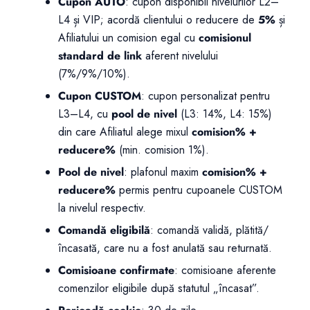
Cupon AUTO
: cupon disponibil nivelurilor L2–
L4 și VIP; acordă clientului o reducere de
5%
și
Afiliatului un comision egal cu
comisionul
standard de link
aferent nivelului
(7%/9%/10%).
Cupon CUSTOM
: cupon personalizat pentru
L3–L4, cu
pool de nivel
(L3: 14%, L4: 15%)
din care Afiliatul alege mixul
comision% +
reducere%
(min. comision 1%).
Pool de nivel
: plafonul maxim
comision% +
reducere%
permis pentru cupoanele CUSTOM
la nivelul respectiv.
Comandă eligibilă
: comandă validă, plătită/
încasată, care nu a fost anulată sau returnată.
Comisioane confirmate
: comisioane aferente
comenzilor eligibile după statutul „încasat”.