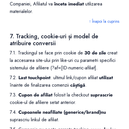
Companiei, Afiliatul va
înceta imediat
utilizarea
materialelor.
↑ Înapoi la cuprins
7. Tracking, cookie-uri și model de
atribuire conversii
7.1. Trackingul se face prin cookie de
30 de zile
creat
la accesarea site-ului prin like-uri cu parametri specifici
sistemului de afiliere (?af=[ID-numeric-afiliat].
7.2.
Last touchpoint
: ultimul link/cupon afiliat
utilizat
înainte de finalizarea comenzii
câștigă
.
7.3.
Cupon de afiliat
folosit la checkout
suprascrie
cookie‑ul de afiliere setat anterior.
7.4.
Cupoanele neafiliate (generice/brand)
nu
suprascriu linkul de afiliat.