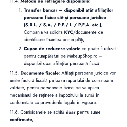
11.4.
Metode de retragere disponibile
:
Transfer bancar – disponibil atât afiliaților
persoane fizice cât și persoane juridice
(S.R.L. / S.A. / P.F./ I. / P.F.A. etc.)
;
Compania va solicita
KYC
/documente de
identificare înaintea primei plăți;
Cupon de reducere valoric
ce poate fi utilizat
pentru cumpărături pe MakeupShop.ro –
disponibil doar afiliaților persoană fizică.
11.5.
Documente fiscale
: Afiliații persoane juridice vor
emite factură fiscală pe baza raportului de comisioane
validate; pentru persoanele fizice, se va aplica
mecanismul de reținere a impozitului la sursă în
conformitate cu prevederile legale în vigoare.
11.6. Comisioanele se achită
doar
pentru sume
confirmate
;