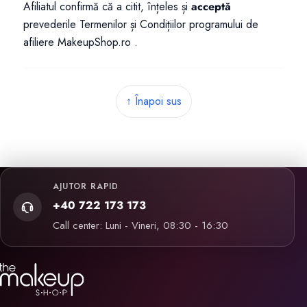
Afiliatul confirmă că a citit, înțeles și
acceptă
prevederile Termenilor și Condițiilor programului de
afiliere MakeupShop.ro .
↑ Înapoi sus
AJUTOR RAPID
+40 722 173 173
Call center: Luni - Vineri, 08:30 - 16:30