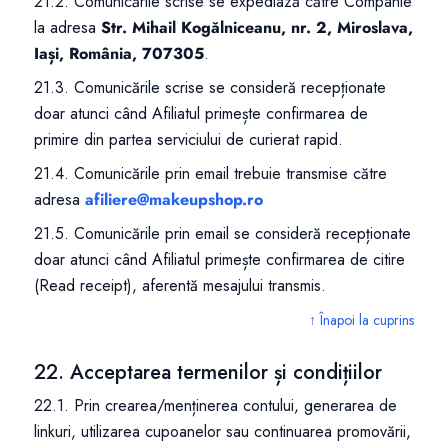
21.2. Comunicările scrise se expediază către Companie
la adresa
Str. Mihail Kogălniceanu, nr. 2, Miroslava,
Iași, România, 707305
.
21.3. Comunicările scrise se consideră recepționate
doar atunci când Afiliatul primește confirmarea de
primire din partea serviciului de curierat rapid.
21.4. Comunicările prin email trebuie transmise către
adresa
afiliere@makeupshop.ro
21.5. Comunicările prin email se consideră recepționate
doar atunci când Afiliatul primește confirmarea de citire
(Read receipt), aferentă mesajului transmis.
↑ Înapoi la cuprins
22. Acceptarea termenilor și condițiilor
22.1. Prin crearea/menținerea contului, generarea de
linkuri, utilizarea cupoanelor sau continuarea promovării,