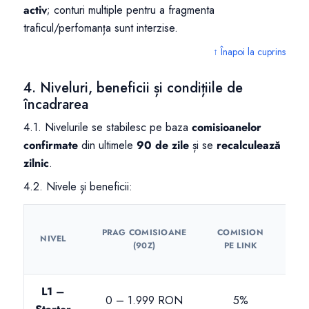
activ
; conturi multiple pentru a fragmenta
traficul/perfomanța sunt interzise.
↑ Înapoi la cuprins
4. Niveluri, beneficii și condițiile de
încadrarea
4.1. Nivelurile se stabilesc pe baza
comisioanelor
confirmate
din ultimele
90 de zile
și se
recalculează
zilnic
.
4.2. Nivele și beneficii:
CU
PRAG COMISIOANE
COMISION
A
NIVEL
(90Z)
PE LINK
(COM
FIX
L1 –
0 – 1.999 RON
5%
ina