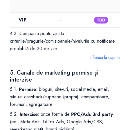
VIP
-
TBD
T
4.3. Compania poate ajusta
criteriile/pragurile/comisioanele/nivelurile cu notificare
prealabilă de 30 de zile.
↑ Înapoi la cuprins
5. Canale de marketing permise și
interzise
5.1.
Permise
: bloguri, site‑uri, social media, email,
site‑uri cashback/cupoane (proprii), comparatoare,
forumuri, agregatoare.
5.2.
Interzise
: orice formă de
PPC/Ads 3rd party
(ex.: Meta Ads, TikTok Ads, Google Ads/CSS,
remarketing plătit, brand bidding).