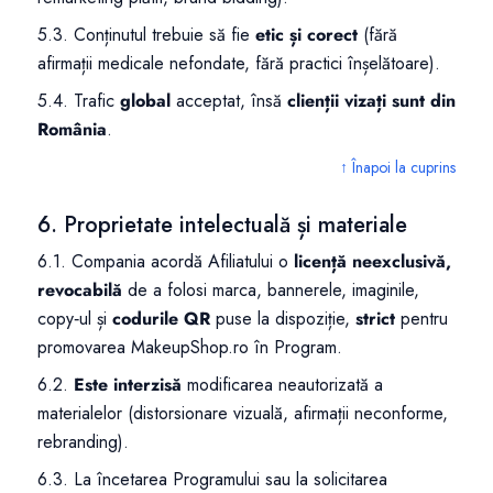
5.3. Conținutul trebuie să fie
etic și corect
(fără
afirmații medicale nefondate, fără practici înșelătoare).
5.4. Trafic
global
acceptat, însă
clienții vizați sunt din
România
.
↑ Înapoi la cuprins
6. Proprietate intelectuală și materiale
6.1. Compania acordă Afiliatului o
licență neexclusivă,
revocabilă
de a folosi marca, bannerele, imaginile,
copy‑ul și
codurile QR
puse la dispoziție,
strict
pentru
promovarea MakeupShop.ro în Program.
6.2.
Este interzisă
modificarea neautorizată a
materialelor (distorsionare vizuală, afirmații neconforme,
rebranding).
6.3. La încetarea Programului sau la solicitarea