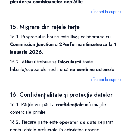
pierderea comisioanelor neplătite
.
↑ Înapoi la cuprins
15. Migrare din rețele terțe
15.1. Programul in‑house este
live
; colaborarea cu
Commission Junction
și
2Performant
încetează la 1
ianuarie 2026
.
15.2. Afiliatul trebuie să
înlocuiască
toate
linkurile/cupoanele vechi și să
nu combine
sistemele.
↑ Înapoi la cuprins
16. Confidențialitate și protecția datelor
16.1. Părțile vor păstra
confidențiale
informațiile
comerciale primite.
16.2. Fiecare parte este
operator de date
separat
pentru datele prelucrate în activitatea proprie.