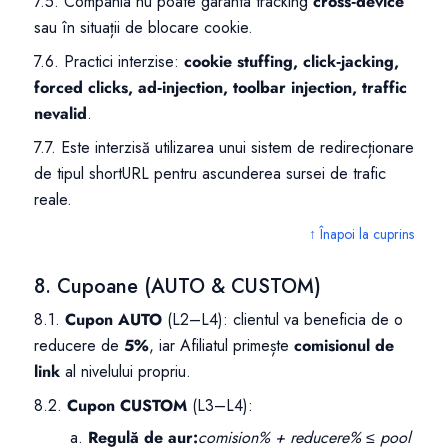
7.5. Compania nu poate garanta tracking
cross‑device
sau în situații de blocare cookie.
7.6. Practici interzise:
cookie stuffing, click‑jacking,
forced clicks, ad‑injection, toolbar injection, traffic
nevalid
.
7.7. Este interzisă utilizarea unui sistem de redirecționare
de tipul shortURL pentru ascunderea sursei de trafic
reale.
↑ Înapoi la cuprins
8. Cupoane (AUTO & CUSTOM)
8.1.
Cupon AUTO
(L2–L4): clientul va beneficia de o
reducere de
5%
, iar Afiliatul primește
comisionul de
link
al nivelului propriu.
8.2.
Cupon CUSTOM
(L3–L4):
Regulă de aur:
comision% + reducere% ≤ pool