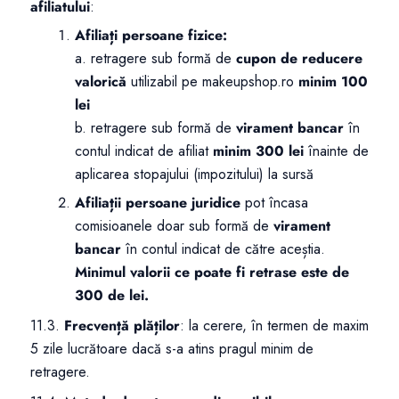
afiliatului
:
Afiliați persoane fizice:
a. retragere sub formă de
cupon de reducere
valorică
utilizabil pe makeupshop.ro
minim 100
lei
b. retragere sub formă de
virament bancar
în
contul indicat de afiliat
minim 300 lei
înainte de
aplicarea stopajului (impozitului) la sursă
Afiliații persoane juridice
pot încasa
comisioanele doar sub formă de
virament
bancar
în contul indicat de către aceștia.
Minimul valorii ce poate fi retrase este de
300 de lei.
11.3.
Frecvență plăților
: la cerere, în termen de maxim
5 zile lucrătoare dacă s-a atins pragul minim de
retragere.