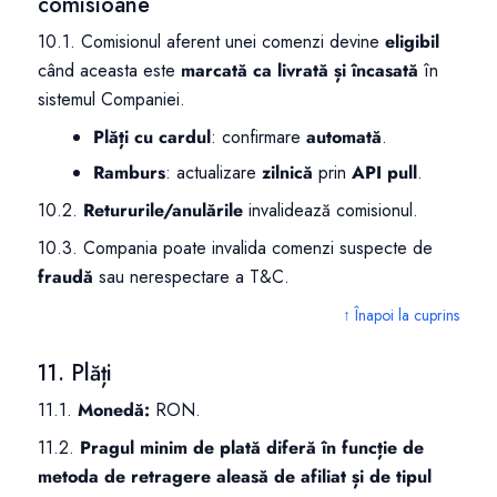
comisioane
10.1. Comisionul aferent unei comenzi devine
eligibil
când aceasta este
marcată ca livrată și încasată
în
sistemul Companiei.
Plăți cu cardul
: confirmare
automată
.
Ramburs
: actualizare
zilnică
prin
API pull
.
10.2.
Retururile/anulările
invalidează comisionul.
10.3. Compania poate invalida comenzi suspecte de
fraudă
sau nerespectare a T&C.
↑ Înapoi la cuprins
11. Plăți
11.1.
Monedă:
RON.
11.2.
Pragul minim de plată diferă în funcție de
metoda de retragere aleasă de afiliat și de tipul