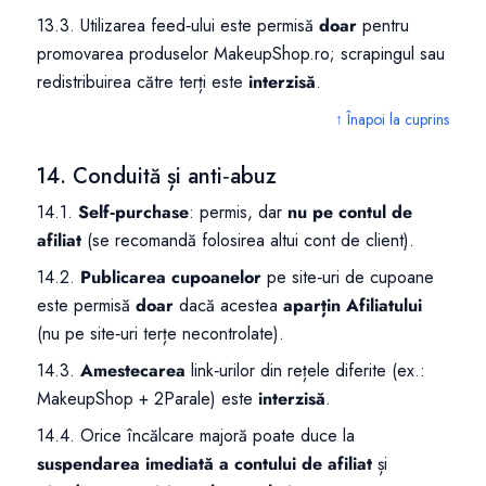
13.3. Utilizarea feed‑ului este permisă
doar
pentru
promovarea produselor MakeupShop.ro; scrapingul sau
redistribuirea către terți este
interzisă
.
↑ Înapoi la cuprins
14. Conduită și anti‑abuz
14.1.
Self‑purchase
: permis, dar
nu pe contul de
afiliat
(se recomandă folosirea altui cont de client).
14.2.
Publicarea cupoanelor
pe site‑uri de cupoane
este permisă
doar
dacă acestea
aparțin Afiliatului
(nu pe site‑uri terțe necontrolate).
14.3.
Amestecarea
link‑urilor din rețele diferite (ex.:
MakeupShop + 2Parale) este
interzisă
.
14.4. Orice încălcare majoră poate duce la
suspendarea imediată a contului de afiliat
și