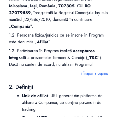
Miroslava, Iași, România, 707305
, CUI
RO
27079589
, înregistrată la Registrul Comerțului Iași sub
numărul J22/886/2010, denumită în continuare
„
Compania
”.
1.2. Persoana fizică/juridică ce se înscrie în Program
este denumită „
Afiliat
”.
1.3. Participarea în Program implică
acceptarea
integrală
a prezentelor Termeni & Condiții („
T&C
”).
Dacă nu sunteți de acord, nu utilizați Programul.
↑ Înapoi la cuprins
2. Definiții
Link de afiliat
: URL generat din platforma de
afiliere a Companiei, ce conține parametri de
tracking.