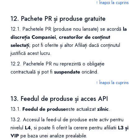
↑ Înapoi la cuprins
12. Pachete PR și produse gratuite
12.1. Pachetele PR (produse nou lansate) se acordă
la
discreția Companiei
,
creatorilor de conținut
selectați
; pot fi oferite și altor Afiliați dacă conținutul
justifică acest lucru.
12.2. Pachetele PR nu reprezintă o obligație
contractuală și pot fi
suspendate
oricând.
↑ Înapoi la cuprins
13. Feedul de produse și acces API
13.1.
Feedul de produse
este actualizat
zilnic
.
13.2. Accesul la feed-ul de produse este activ pentru
nivelul
L4
, si poate fi oferit la cerere pentru afiliatii
L3 și
VIP
pe baza unei analize prealabile.