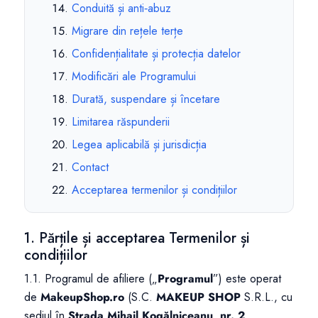
Conduită și anti‑abuz
Migrare din rețele terțe
Confidențialitate și protecția datelor
Modificări ale Programului
Durată, suspendare și încetare
Limitarea răspunderii
Legea aplicabilă și jurisdicția
Contact
Acceptarea termenilor și condițiilor
1. Părțile și acceptarea Termenilor și
condițiilor
1.1. Programul de afiliere („
Programul
”) este operat
de
MakeupShop.ro
(S.C.
MAKEUP SHOP
S.R.L., cu
sediul în
Strada Mihail Kogălniceanu, nr. 2,