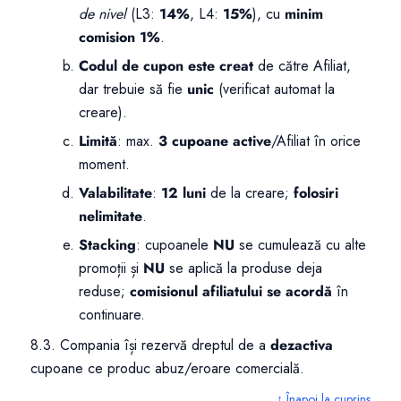
de nivel
(L3:
14%
, L4:
15%
), cu
minim
comision 1%
.
Codul de cupon este creat
de către Afiliat,
dar trebuie să fie
unic
(verificat automat la
creare).
Limită
: max.
3 cupoane active
/Afiliat în orice
moment.
Valabilitate
:
12 luni
de la creare;
folosiri
nelimitate
.
Stacking
: cupoanele
NU
se cumulează cu alte
promoții și
NU
se aplică la produse deja
reduse;
comisionul afiliatului se acordă
în
continuare.
8.3. Compania își rezervă dreptul de a
dezactiva
cupoane ce produc abuz/eroare comercială.
↑ Înapoi la cuprins