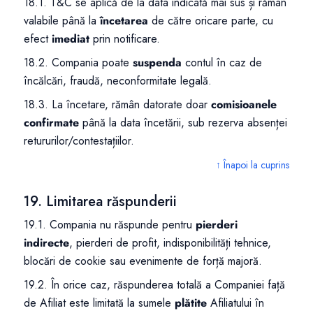
18.1. T&C se aplică de la data indicată mai sus și rămân
valabile până la
încetarea
de către oricare parte, cu
efect
imediat
prin notificare.
18.2. Compania poate
suspenda
contul în caz de
încălcări, fraudă, neconformitate legală.
18.3. La încetare, rămân datorate doar
comisioanele
confirmate
până la data încetării, sub rezerva absenței
retururilor/contestațiilor.
↑ Înapoi la cuprins
19. Limitarea răspunderii
19.1. Compania nu răspunde pentru
pierderi
indirecte
, pierderi de profit, indisponibilități tehnice,
blocări de cookie sau evenimente de forță majoră.
19.2. În orice caz, răspunderea totală a Companiei față
de Afiliat este limitată la sumele
plătite
Afiliatului în