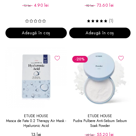
4.90 lei
73.60 lei
13 lei
92 lei
(1)
Adaugă în coș
Adaugă în coș
-20
%
ETUDE HOUSE
ETUDE HOUSE
Masca de Fata 0.2 Therapy Air Mask -
Pudra Pulbere Anti-Sebum Sebum
Hyaluronic Acid
Soak Powder
13 lei
55.20 lei
69 lei