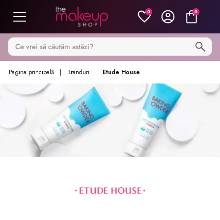
0
0
Caută pe MakeupShop
Pagina principală
Branduri
Etude House