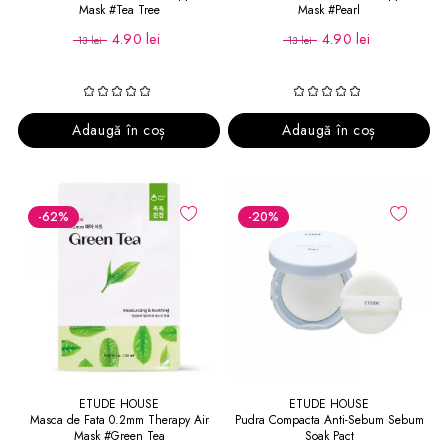
Mask #Tea Tree
Mask #Pearl
4.90 lei
4.90 lei
13 lei
13 lei
Adaugă în coș
Adaugă în coș
-62
%
-20
%
ETUDE HOUSE
ETUDE HOUSE
Masca de Fata 0.2mm Therapy Air
Pudra Compacta Anti-Sebum Sebum
Mask #Green Tea
Soak Pact