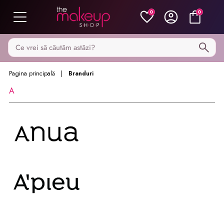
0
0
Caută pe MakeupShop
Pagina principală
Branduri
A