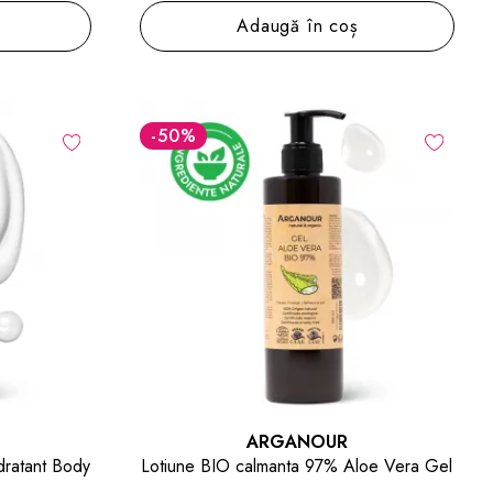
Adaugă în coș
-50
%
ARGANOUR
dratant Body
Lotiune BIO calmanta 97% Aloe Vera Gel