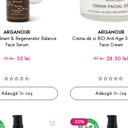
ARGANOUR
ARGANOUR
lmant & Regenerator Balance
Crema de zi BIO Anti-Age S
Face Serum
Face Cream
35 lei
28.50 le
70 lei
57 lei
Adaugă în coș
Adaugă în coș
-50
%