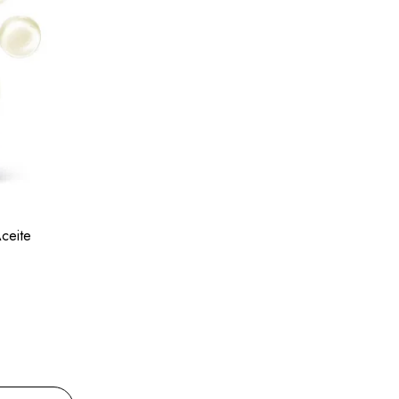
ceite
i