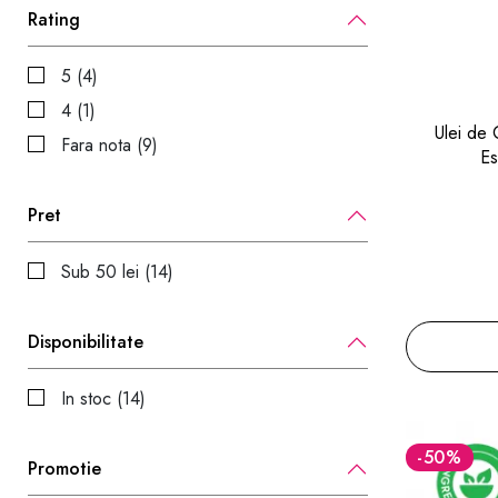
Rating
5 (4)
4 (1)
Ulei de
Fara nota (9)
Es
Pret
Sub 50 lei (14)
Disponibilitate
In stoc (14)
-50
%
Promotie