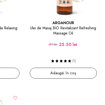
ARGANOUR
da Relaxing
Ulei de Masaj BIO Revitalizant Refreshing
Massage Oil
i
25.50 lei
51 lei
(1)
Adaugă în coș