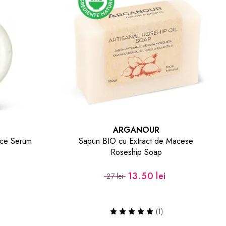
ARGANOUR
ace Serum
Sapun BIO cu Extract de Macese
Roseship Soap
i
13.50 lei
27 lei
(1)