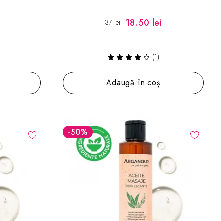
i
18.50 lei
37 lei
(1)
Adaugă în coș
-50
%