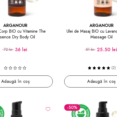
ARGANOUR
ARGANOUR
 Corp BIO cu Vitamine The
Ulei de Masaj BIO cu Lavan
sence Dry Body Oil
Massage Oil
36 lei
25.50 le
72 lei
51 lei
(2)
Adaugă în coș
Adaugă în coș
-50
%