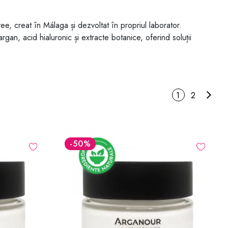
e, creat în Málaga și dezvoltat în propriul laborator.
gan, acid hialuronic și extracte botanice, oferind soluții
1
2
-50
%