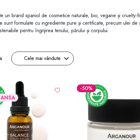
e un brand spaniol de cosmetice naturale, bio, vegane și cruelty-fre
 sunt formulate cu ingrediente pure și certificate, precum ulei de ar
stenabile pentru îngrijirea tenului, părului și corpului.
a
Cele mai vândute
-50
%
SANSA