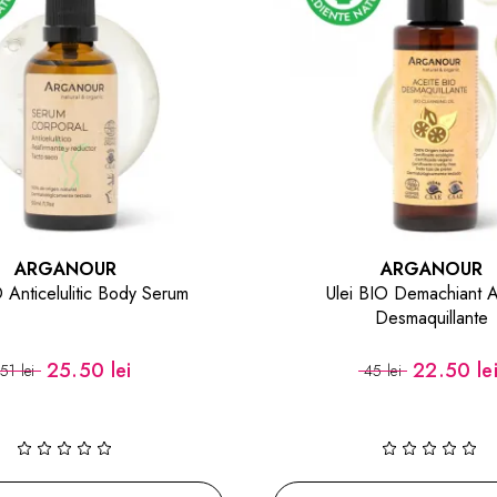
ARGANOUR
ARGANOUR
 Anticelulitic Body Serum
Ulei BIO Demachiant A
Desmaquillante
25.50 lei
22.50 le
51 lei
45 lei