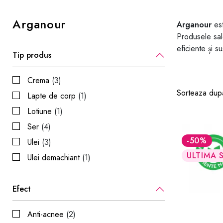
Arganour
Arganour
est
Produsele sale
eficiente și su
Tip produs
Crema
(3)
Sorteaza dup
Lapte de corp
(1)
Lotiune
(1)
Ser
(4)
-50
%
Ulei
(3)
ULTIMA 
Ulei demachiant
(1)
Efect
Anti-acnee
(2)