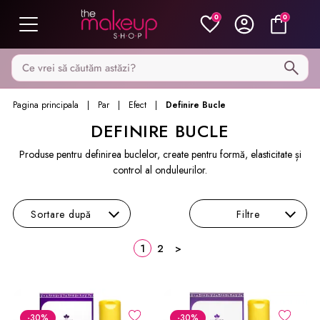
0
0
Caută pe MakeupShop
Pagina principala
Par
Efect
Definire Bucle
DEFINIRE BUCLE
Produse pentru definirea buclelor, create pentru formă, elasticitate și
control al onduleurilor.
Sortare
după
Filtre
1
2
>
-30
%
-30
%