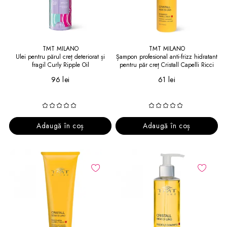
TMT MILANO
TMT MILANO
Ulei pentru părul creț deteriorat și
Șampon profesional anti-frizz hidratant
fragil Curly Ripple Oil
pentru păr creț Cristall Capelli Ricci
96 lei
61 lei
Adaugă în coș
Adaugă în coș