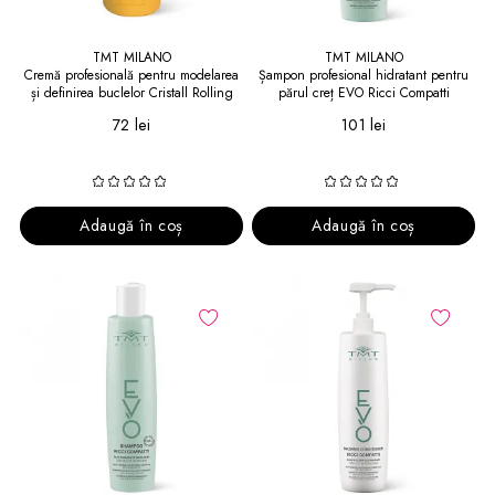
TMT MILANO
TMT MILANO
Cremă profesională pentru modelarea
Șampon profesional hidratant pentru
și definirea buclelor Cristall Rolling
părul creț EVO Ricci Compatti
Cream
Shampoo 1000 ml
72 lei
101 lei
Adaugă în coș
Adaugă în coș