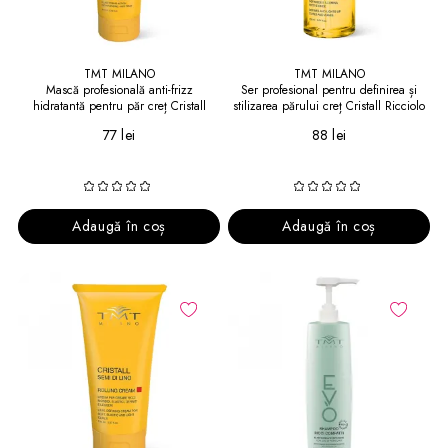
TMT MILANO
TMT MILANO
Mască profesională anti-frizz
Ser profesional pentru definirea și
hidratantă pentru păr creț Cristall
stilizarea părului creț Cristall Ricciolo
Capelli Ricci
Compatto
77 lei
88 lei
Adaugă în coș
Adaugă în coș