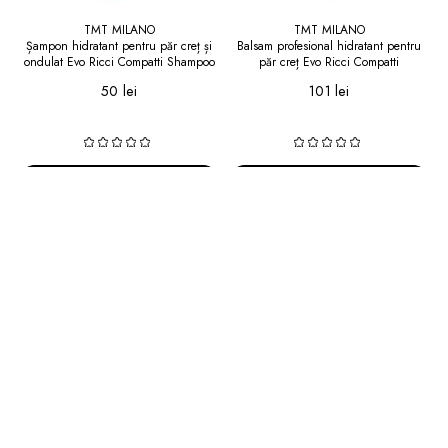
TMT MILANO
TMT MILANO
Șampon hidratant pentru păr creț și
Balsam profesional hidratant pentru
ondulat Evo Ricci Compatti Shampoo
păr creț Evo Ricci Compatti
300 ml
Conditioner 1000 ml
50 lei
101 lei
Adaugă în coș
Adaugă în coș
-20
%