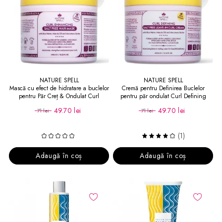
NATURE SPELL
NATURE SPELL
Mască cu efect de hidratare a buclelor
Cremă pentru Definirea Buclelor
pentru Păr Creț & Ondulat Curl
pentru păr ondulat Curl Defining
Enhancing Salt Free Mask
Leave-In Hair Cream
49.70 lei
49.70 lei
71 lei
71 lei
(1)
Adaugă în coș
Adaugă în coș