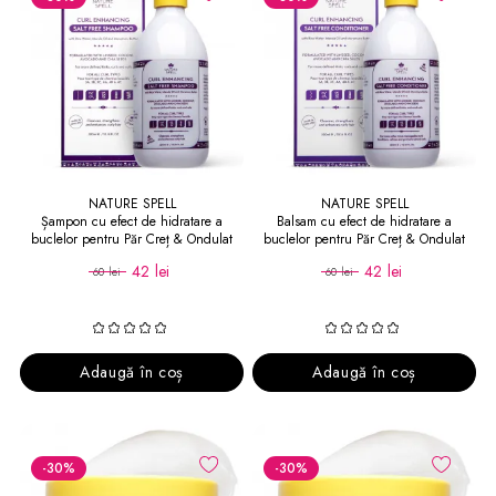
NATURE SPELL
NATURE SPELL
Șampon cu efect de hidratare a
Balsam cu efect de hidratare a
buclelor pentru Păr Creț & Ondulat
buclelor pentru Păr Creț & Ondulat
Curl Enhancing Salt Free Shampoo
Curl Enhancing Salt Free Conditioner
42 lei
42 lei
60 lei
60 lei
Adaugă în coș
Adaugă în coș
-30
%
-30
%