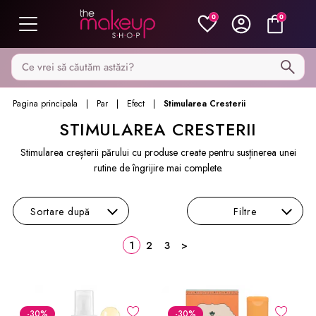
0
0
Caută pe MakeupShop
Pagina principala
Par
Efect
Stimularea Cresterii
STIMULAREA CRESTERII
Stimularea creșterii părului cu produse create pentru susținerea unei
rutine de îngrijire mai complete.
Sortare
după
Filtre
1
2
3
>
-30
%
-30
%