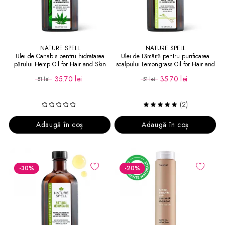
NATURE SPELL
NATURE SPELL
Ulei de Canabis pentru hidratarea
Ulei de Lămâiță pentru purificarea
părului Hemp Oil for Hair and Skin
scalpului Lemongrass Oil for Hair and
Skin
35.70 lei
35.70 lei
51 lei
51 lei
(2)
Adaugă în coș
Adaugă în coș
-30
%
-20
%