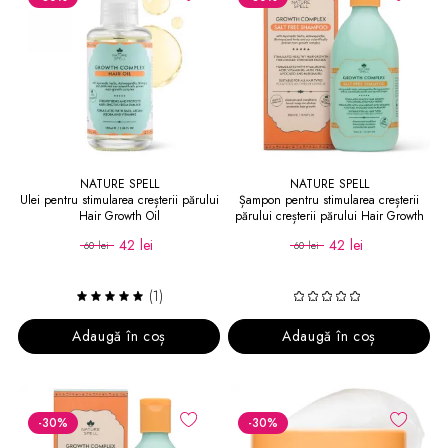
NATURE SPELL
NATURE SPELL
Ulei pentru stimularea creșterii părului
Șampon pentru stimularea creșterii
Hair Growth Oil
părului creșterii părului Hair Growth
Shampoo
42 lei
42 lei
60 lei
60 lei
(1)
Adaugă în coș
Adaugă în coș
-30
%
-30
%