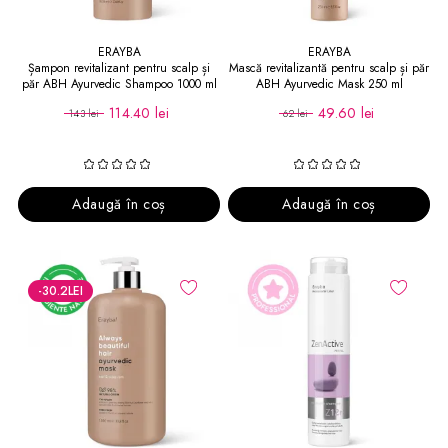
ERAYBA
ERAYBA
Șampon revitalizant pentru scalp și
Mască revitalizantă pentru scalp și păr
păr ABH Ayurvedic Shampoo 1000 ml
ABH Ayurvedic Mask 250 ml
114.40 lei
49.60 lei
143 lei
62 lei
Adaugă în coș
Adaugă în coș
-30.2
LEI