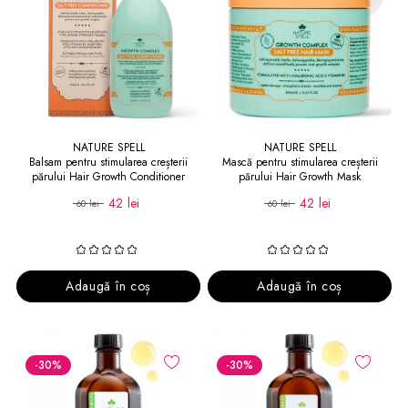
NATURE SPELL
NATURE SPELL
Balsam pentru stimularea creșterii
Mască pentru stimularea creșterii
părului Hair Growth Conditioner
părului Hair Growth Mask
42 lei
42 lei
60 lei
60 lei
Adaugă în coș
Adaugă în coș
-30
%
-30
%