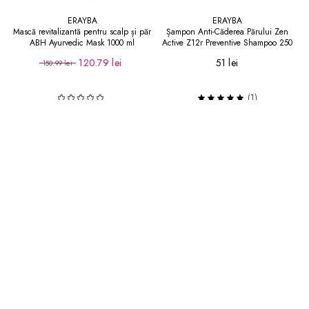
ERAYBA
ERAYBA
Mască revitalizantă pentru scalp și păr
Șampon Anti-Căderea Părului Zen
ABH Ayurvedic Mask 1000 ml
Active Z12r Preventive Shampoo 250
ml
120.79 lei
51 lei
150.99 lei
(1)
Adaugă în coș
Adaugă în coș
-20
%