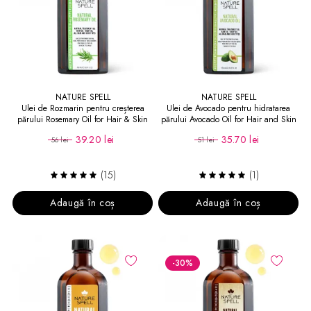
NATURE SPELL
NATURE SPELL
Ulei de Rozmarin pentru creșterea
Ulei de Avocado pentru hidratarea
părului Rosemary Oil for Hair & Skin
părului Avocado Oil for Hair and Skin
150 ml
39.20 lei
35.70 lei
56 lei
51 lei
(15)
(1)
Adaugă în coș
Adaugă în coș
-30
%