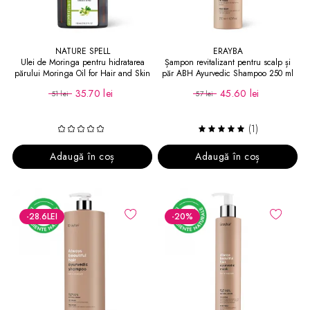
NATURE SPELL
ERAYBA
Ulei de Moringa pentru hidratarea
Șampon revitalizant pentru scalp și
părului Moringa Oil for Hair and Skin
păr ABH Ayurvedic Shampoo 250 ml
35.70 lei
45.60 lei
51 lei
57 lei
(1)
Adaugă în coș
Adaugă în coș
-28.6
LEI
-20
%