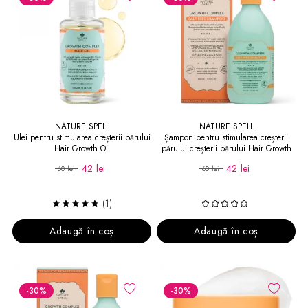
NATURE SPELL
NATURE SPELL
Ulei pentru stimularea creșterii părului
Șampon pentru stimularea creșterii
Hair Growth Oil
părului creșterii părului Hair Growth
Shampoo
42 lei
42 lei
60 lei
60 lei
(1)
Adaugă în coș
Adaugă în coș
-30
%
-30
%