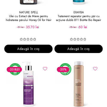
NATURE SPELL
ERAYBA
Ulei cu Extract de Miere pentru
Tratament reparator pentru păr cu
hidratarea părului Honey Oil for Hair
acțiune dublă B11 BioMe Bio Repair
and Skin
Shot
35.70 lei
60 lei
51 lei
75 lei
Adaugă în coș
Adaugă în coș
-23.8
LEI
-20
%