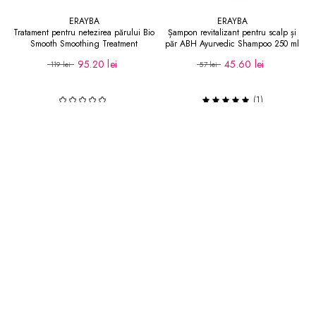
ERAYBA
ERAYBA
Tratament pentru netezirea părului Bio
Șampon revitalizant pentru scalp și
Smooth Smoothing Treatment
păr ABH Ayurvedic Shampoo 250 ml
95.20 lei
45.60 lei
119 lei
57 lei
(1)
Adaugă în coș
Adaugă în coș
-28.6
LEI
-20
%