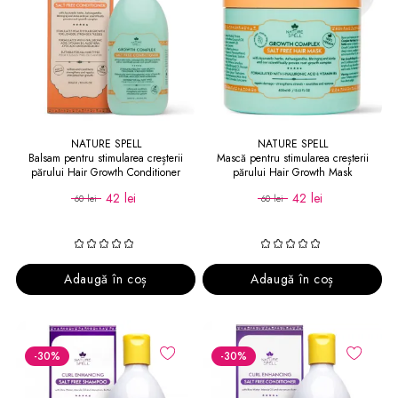
NATURE SPELL
NATURE SPELL
Balsam pentru stimularea creșterii
Mască pentru stimularea creșterii
părului Hair Growth Conditioner
părului Hair Growth Mask
42 lei
42 lei
60 lei
60 lei
Adaugă în coș
Adaugă în coș
-30
%
-30
%