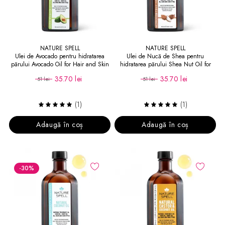
NATURE SPELL
NATURE SPELL
Ulei de Avocado pentru hidratarea
Ulei de Nucă de Shea pentru
părului Avocado Oil for Hair and Skin
hidratarea părului Shea Nut Oil for
Hair and Skin
35.70 lei
35.70 lei
51 lei
51 lei
(1)
(1)
Adaugă în coș
Adaugă în coș
-30
%