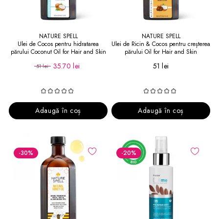
NATURE SPELL
NATURE SPELL
Ulei de Cocos pentru hidratarea
Ulei de Ricin & Cocos pentru creșterea
părului Coconut Oil for Hair and Skin
părului Oil for Hair and Skin
35.70 lei
51 lei
51 lei
Adaugă în coș
Adaugă în coș
-30
%
-20
%