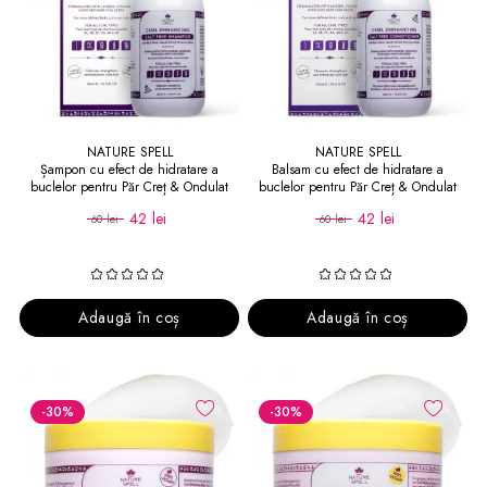
NATURE SPELL
NATURE SPELL
Șampon cu efect de hidratare a
Balsam cu efect de hidratare a
buclelor pentru Păr Creț & Ondulat
buclelor pentru Păr Creț & Ondulat
Curl Enhancing Salt Free Shampoo
Curl Enhancing Salt Free Conditioner
42 lei
42 lei
60 lei
60 lei
Adaugă în coș
Adaugă în coș
-30
%
-30
%