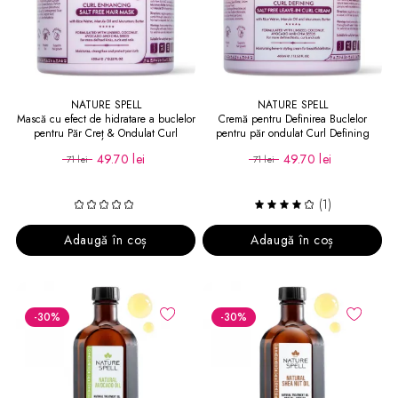
NATURE SPELL
NATURE SPELL
Mască cu efect de hidratare a buclelor
Cremă pentru Definirea Buclelor
pentru Păr Creț & Ondulat Curl
pentru păr ondulat Curl Defining
Enhancing Salt Free Mask
Leave-In Hair Cream
49.70 lei
49.70 lei
71 lei
71 lei
(1)
Adaugă în coș
Adaugă în coș
-30
%
-30
%