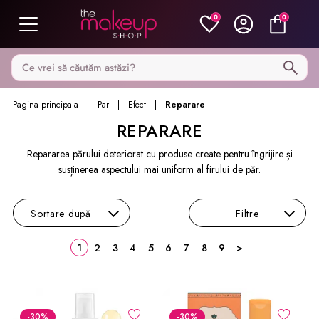
0
0
Caută pe MakeupShop
Pagina principala
Par
Efect
Reparare
REPARARE
Repararea părului deteriorat cu produse create pentru îngrijire și
susținerea aspectului mai uniform al firului de păr.
Sortare
după
Filtre
1
2
3
4
5
6
7
8
9
>
-30
%
-30
%