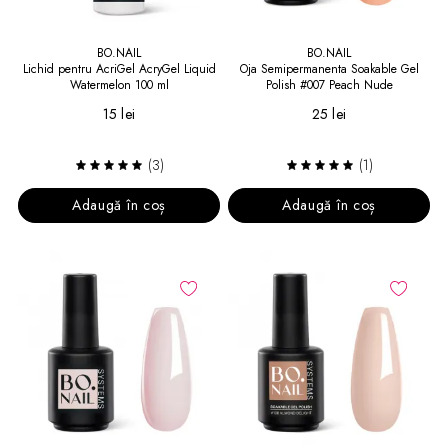
BO.NAIL
BO.NAIL
Lichid pentru AcriGel AcryGel Liquid
Oja Semipermanenta Soakable Gel
Watermelon 100 ml
Polish #007 Peach Nude
15 lei
25 lei
(3)
(1)
Adaugă în coș
Adaugă în coș