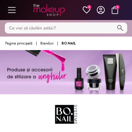
0
0
Caută pe MakeupShop
Pagina principală
Branduri
BO.NAIL