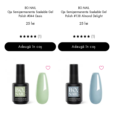
BO.NAIL
BO.NAIL
Oja Semipermanenta Soakable Gel
Oja Semipermanenta Soakable Gel
Polish #044 Oasis
Polish #138 Almond Delight
25 lei
25 lei
(1)
(1)
Adaugă în coș
Adaugă în coș