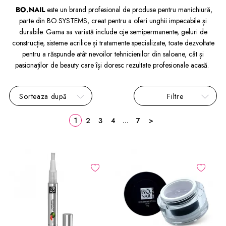
BO.NAIL
este un brand profesional de produse pentru manichiură,
parte din BO.SYSTEMS, creat pentru a oferi unghii impecabile și
durabile. Gama sa variată include oje semipermanente, geluri de
construcție, sisteme acrilice și tratamente specializate, toate dezvoltate
pentru a răspunde atât nevoilor tehnicienilor din saloane, cât și
pasionaților de beauty care își doresc rezultate profesionale acasă.
Sorteaza după
Filtre
1
2
3
4
...
7
>