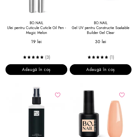
BO.NAIL
BO.NAIL
Ulei pentru Cuticule Cuticle Oil Pen -
Gel UV pentru Constructie Soakable
Magic Melon
Builder Gel Clear
19 lei
30 lei
(3)
(1)
Adaugă în coș
Adaugă în coș