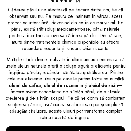
(2)
Căderea părului ne afectează pe fiecare dintre noi, fie că
observăm sau nu. Pe măsură ce înaintăm în vârstă, acest
proces se intensifică, devenind din ce în ce mai vizibil. Pe
piață, există atât soluții medicamentoase, cât și naturale
pentru a încetini sau inversa căderea părului. Din păcate,
multe dintre tratamentele chimice disponibile au efecte
secundare nedorite și, uneori, chiar riscante.
Multiple studii clinice realizate în ultimii ani au demonstrat că
unele uleiuri naturale oferă o soluție sigură și eficientă pentru
îngrijirea părului, redându-i sănătatea și strălucirea. Printre
cele mai eficiente uleiuri pe care le putem folosi se numără
uleiul de cafea
,
uleiul de rozmarin
și
uleiul de ricin
—
fiecare având capacitatea de a întări părul, de a stimula
creșterea și de a hrăni scalpul. Fie că ne dorim să combatem
subțierea părului, uscăciunea scalpului sau pur și simplu să
adăugăm strălucire, aceste uleiuri pot transforma complet
rutina noastră de îngrijire.