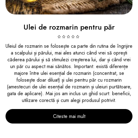
Ulei de rozmarin pentru păr
Uleiul de rozmarin se folosește ca parte din rutina de îngrijire
a scalpului și părului, mai ales atunci când vrei să oprești
căderea părului și să stimulezi creșterea lui, dar și când vrei
un păr cu aspect mai sănătos. Important: există diferențe
majore între ulei esențial de rozmarin (concentrat, se
folosește doar diluat) și ulei pentru păr cu rozmarin
(amestecuri de ulei esențial de rozmarin și uleiuri purtătoare,
gata de aplicare). Mai jos am inclus un ghid scurt: beneficii,
utilizare corectă și cum alegi produsul potrivit.
Citeste mai mult