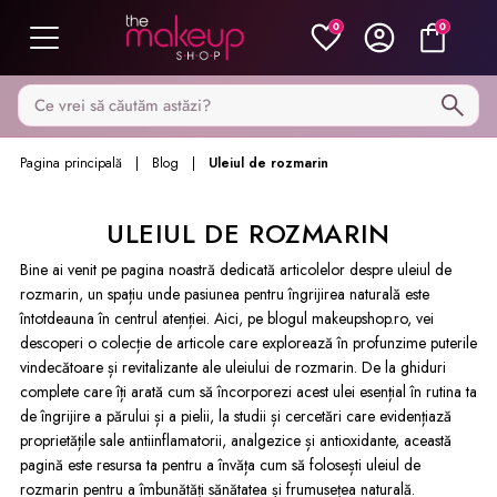
0
0
Caută pe MakeupShop
Pagina principală
Blog
Uleiul de rozmarin
ULEIUL DE ROZMARIN
Bine ai venit pe pagina noastră dedicată articolelor despre uleiul de
rozmarin, un spațiu unde pasiunea pentru îngrijirea naturală este
întotdeauna în centrul atenției. Aici, pe blogul makeupshop.ro, vei
descoperi o colecție de articole care explorează în profunzime puterile
vindecătoare și revitalizante ale uleiului de rozmarin. De la ghiduri
complete care îți arată cum să încorporezi acest ulei esențial în rutina ta
de îngrijire a părului și a pielii, la studii și cercetări care evidențiază
proprietățile sale antiinflamatorii, analgezice și antioxidante, această
pagină este resursa ta pentru a învăța cum să folosești uleiul de
rozmarin pentru a îmbunătăți sănătatea și frumusețea naturală.