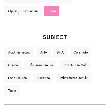
Opinii Și Comunicări
Toate
SUBIECT
Acid Hialuronic
AHA
BHA
Ceramide
Creme
Exfolierea Tenului
Extractul De Melc
Fond De Ten
Glicerina
Îmbătrânirea Tenului
Toate