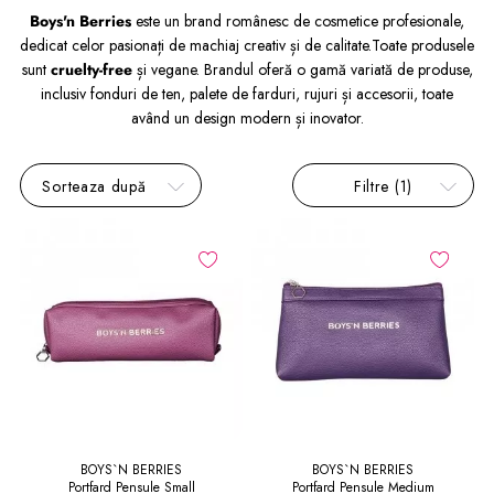
Boys'n Berries
este un brand românesc de cosmetice profesionale,
dedicat celor pasionați de machiaj creativ și de calitate.
Toate produsele
sunt
cruelty-free
și vegane. Brandul oferă o gamă variată de produse,
inclusiv fonduri de ten, palete de farduri, rujuri și accesorii, toate
având un design modern și inovator.
Sorteaza după
Filtre
(1)
BOYS`N BERRIES
BOYS`N BERRIES
Portfard Pensule Small
Portfard Pensule Medium