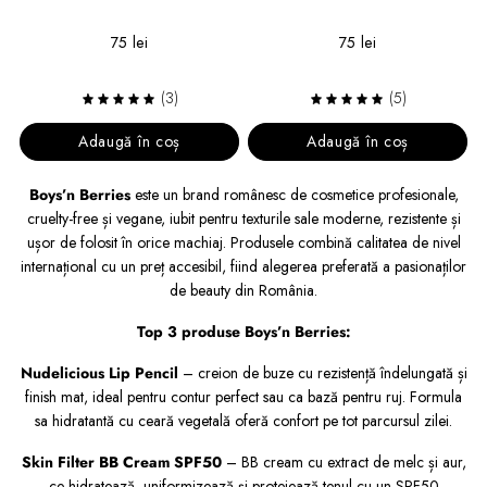
75 lei
75 lei
(3)
(5)
Adaugă în coș
Adaugă în coș
Boys’n Berries
este un brand românesc de cosmetice profesionale,
cruelty-free și vegane, iubit pentru texturile sale moderne, rezistente și
ușor de folosit în orice machiaj. Produsele combină calitatea de nivel
internațional cu un preț accesibil, fiind alegerea preferată a pasionaților
de beauty din România.
Top 3 produse Boys’n Berries:
Nudelicious Lip Pencil
– creion de buze cu rezistență îndelungată și
finish mat, ideal pentru contur perfect sau ca bază pentru ruj. Formula
sa hidratantă cu ceară vegetală oferă confort pe tot parcursul zilei.
Skin Filter BB Cream SPF50
– BB cream cu extract de melc și aur,
ce hidratează, uniformizează și protejează tenul cu un SPF50