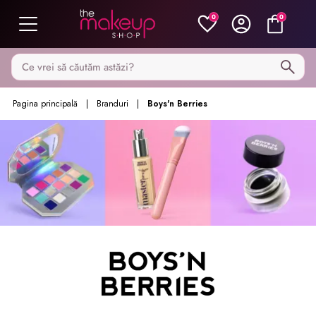
0
0
Caută pe MakeupShop
Pagina principală
Branduri
Boys'n Berries