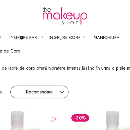
INGRIJIRE PAR
INGRIJIRE CORP
MANICHIURA
te de Corp
de lapte de corp oferă hidratare intensă lăsând în urmă o piele moa
a
Recomandate
-30
%