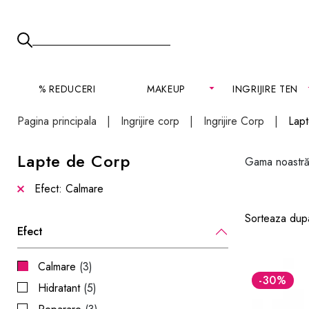
% REDUCERI
MAKEUP
INGRIJIRE TEN
Pagina principala
Ingrijire corp
Ingrijire Corp
Lap
Lapte de Corp
Gama noastră 
Efect: Calmare
Sorteaza dup
Efect
Calmare
(3)
-30
%
Hidratant
(5)