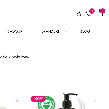
0
0
CADOURI
BRANDURI
BLOG
le și revitalizată.
-50
%