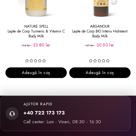
NATURE SPELL
ARGANOUR
Lapte de Corp Turmeric & Vitamin C
Lapte de Corp BIO Intens Hidratant
Body Milk
Body Milk
23.80 lei
30.50 lei
34 lei
61 lei
Adaugă în coș
Adaugă în coș
AJUTOR RAPID
+40 722 173 173
Call center: Luni - Vineri, 08:30 - 16:30