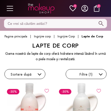
0
0
Caută pe MakeupShop
Pagina principala
Ingrijire corp
Ingrijire Corp
Lapte de Corp
LAPTE DE CORP
Gama noastră de lapte de corp oferă hidratare intensă lăsând în urmă
o piele moale și revitalizată.
Sortare
după
Filtre
(1)
-30
%
-30
%