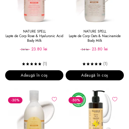
NATURE SPELL
NATURE SPELL
Lapte de Corp Rose & Hyaluronic Acid
Lapte de Corp Oats & Niacinamide
Body Milk
Body Milk
23.80 lei
23.80 lei
34 lei
34 lei
(1)
(1)
Adaugă în coș
Adaugă în coș
-30
%
-50
%