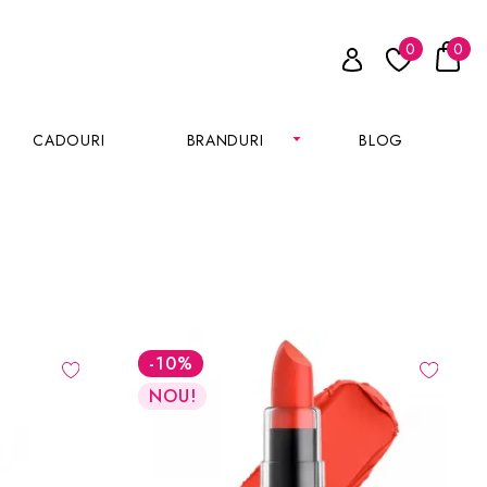
0
0
CADOURI
BRANDURI
BLOG
-10
%
NOU!