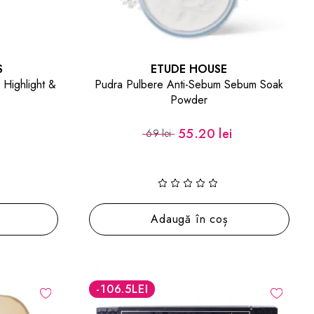
S
ETUDE HOUSE
 Highlight &
Pudra Pulbere Anti-Sebum Sebum Soak
Powder
55.20 lei
69 lei
Adaugă în coș
-106.5
LEI