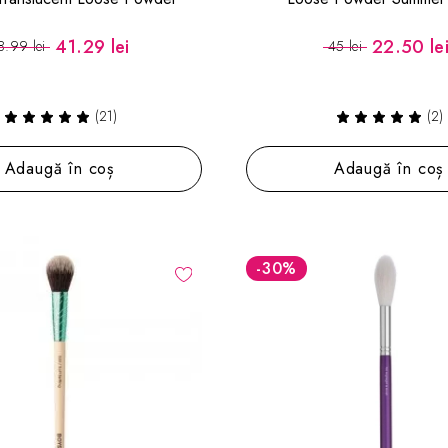
41.29 lei
22.50 le
8.99 lei
45 lei
(21)
(2)
Adaugă în coș
Adaugă în coș
-30
%