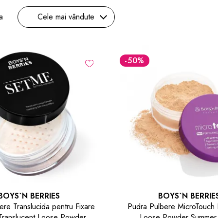
a
Cele mai vândute
-50
%
BOYS`N BERRIES
BOYS`N BERRIE
ere Translucida pentru Fixare
Pudra Pulbere MicroTouch 
Translucent Loose Powder
Loose Powder Summer