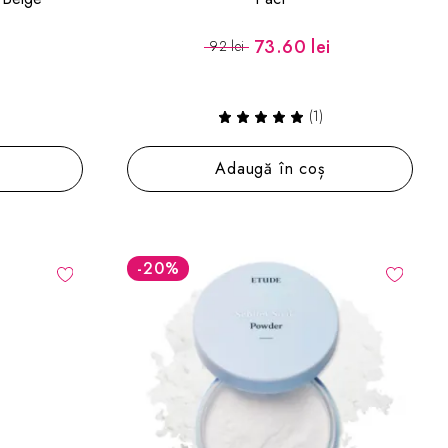
i
73.60 lei
92 lei
(1)
Adaugă în coș
-20
%