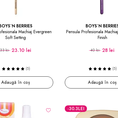
BOYS`N BERRIES
BOYS`N BERRIE
ofesionala Machiaj Evergreen
Pensula Profesionala Machiaj
Soft Setting
Finish
23.10 lei
28 lei
33 lei
40 lei
(5)
(5)
Adaugă în coș
Adaugă în coș
-30.3
LEI