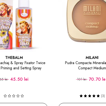
THEBALM
MILANI
chiaj & Spray Fixator Twice
Pudra Compacta Minerala
Priming and Setting Spray
Compact Medium
45.50 lei
70.70 le
65 lei
101 lei
(3)