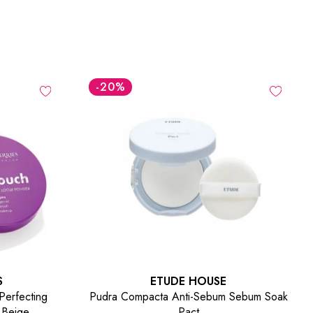
-20
%
S
ETUDE HOUSE
Perfecting
Pudra Compacta Anti-Sebum Sebum Soak
 Beige
Pact