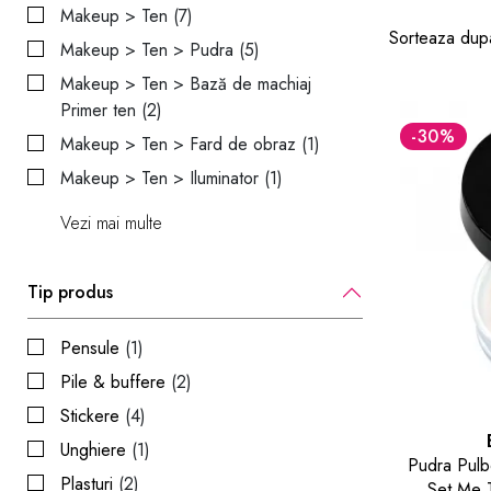
Makeup > Ten (7)
Sorteaza dup
Makeup > Ten > Pudra (5)
Makeup > Ten > Bază de machiaj
Primer ten (2)
-30
%
Makeup > Ten > Fard de obraz (1)
Makeup > Ten > Iluminator (1)
Vezi mai multe
Tip produs
Pensule
(1)
Pile & buffere
(2)
Stickere
(4)
Unghiere
(1)
Pudra Pulb
Plasturi
(2)
Set Me 