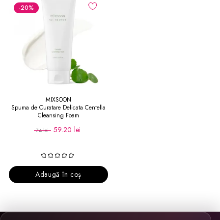
-20
%
MIXSOON
Spuma de Curatare Delicata Centella
Cleansing Foam
59.20 lei
74 lei
Adaugă în coș