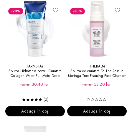
-20
%
-30
%
FARMSTAY
THEBALM
Spuma Hidratanta pentru Curatare
Spuma de curatare To The Rescue
Collagen Water Full Moist Deep
Moringa Tree Foaming Face Cleanser
Cleansing Foam
30.40 lei
53.20 lei
38 lei
76 lei
(2)
Adaugă în coș
Adaugă în coș