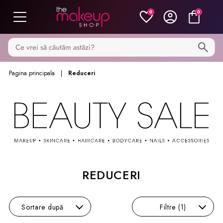
0
0
Caută pe MakeupShop
Pagina principala
Reduceri
REDUCERI
Sortare
după
Filtre
(1)