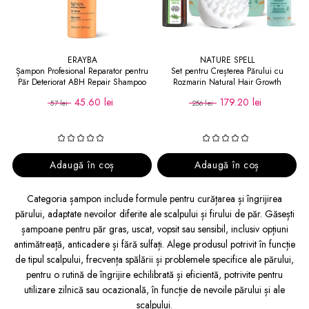
ERAYBA
NATURE SPELL
Șampon Profesional Reparator pentru
Set pentru Creșterea Părului cu
Păr Deteriorat ABH Repair Shampoo
Rozmarin Natural Hair Growth
250 ml
45.60 lei
179.20 lei
57 lei
256 lei
Adaugă în coș
Adaugă în coș
Categoria șampon include formule pentru curățarea și îngrijirea
părului, adaptate nevoilor diferite ale scalpului și firului de păr. Găsești
șampoane pentru păr gras, uscat, vopsit sau sensibil, inclusiv opțiuni
antimătreață, anticadere și fără sulfați. Alege produsul potrivit în funcție
de tipul scalpului, frecvența spălării și problemele specifice ale părului,
pentru o rutină de îngrijire echilibrată și eficientă, potrivite pentru
utilizare zilnică sau ocazională, în funcție de nevoile părului și ale
scalpului.