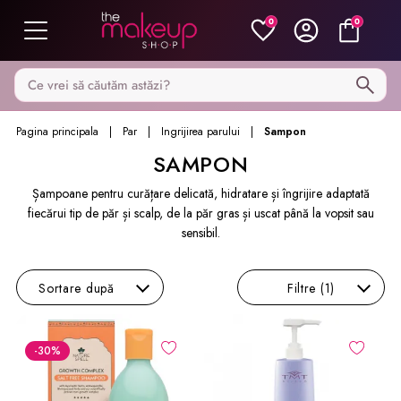
0
0
Caută pe MakeupShop
Pagina principala
Par
Ingrijirea parului
Sampon
SAMPON
Șampoane pentru curățare delicată, hidratare și îngrijire adaptată
fiecărui tip de păr și scalp, de la păr gras și uscat până la vopsit sau
sensibil.
Sortare
după
Filtre
(1)
-30
%