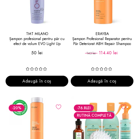
TMT MILANO
ERAYBA
Șampon profesional pentru păr cu
Șampon Profesional Reparator pentru
efect de volum EVO Light Up
Păr Deteriorat ABH Repair Shampoo
Shampoo 300 ml
1000 ml
50 lei
114.40 lei
143 lei
Adaugă în coș
Adaugă în coș
-20
%
-76.8
LEI
RUTINĂ COMPLETĂ