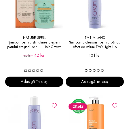
NATURE SPELL
TMT MILANO
Șampon pentru stimularea creșterii
Șampon profesional pentru păr cu
părului creșterii părului Hair Growth
efect de volum EVO Light Up
Shampoo
Shampoo 1000 ml
42 lei
101 lei
60 lei
Adaugă în coș
Adaugă în coș
-28.6
LEI