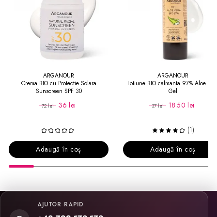
ARGANOUR
ARGANOUR
Crema BIO cu Protectie Solara
Lotiune BIO calmanta 97% Aloe Ver
Sunscreen SPF 30
Gel
36 lei
18.50 lei
72 lei
37 lei
(1)
Adaugă în coș
Adaugă în coș
AJUTOR RAPID