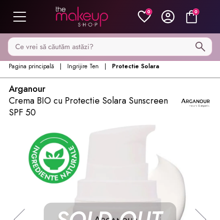
0
0
Caută pe MakeupShop
Pagina principală
Ingrijire Ten
Protectie Solara
Arganour
Crema BIO cu Protectie Solara Sunscreen
SPF 50