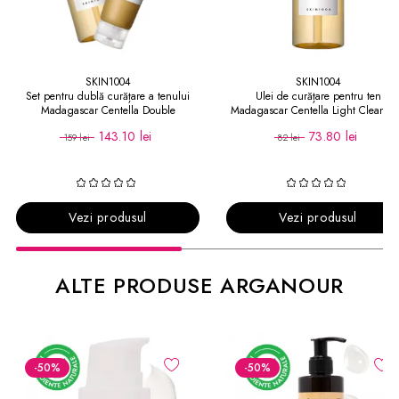
SKIN1004
SKIN1004
Set pentru dublă curățare a tenului
Ulei de curățare pentru ten
Madagascar Centella Double
Madagascar Centella Light Cleansi
Cleansing Duo
Oil
143.10 lei
73.80 lei
159 lei
82 lei
Vezi produsul
Vezi produsul
ALTE PRODUSE ARGANOUR
-50
%
-50
%