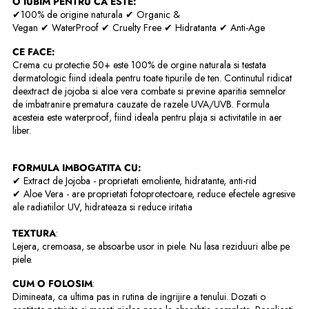
O IUBIM PENTRU CA ESTE:
✔100% de origine naturala
✔
Organic &
Vegan
✔
WaterProof
✔
Cruelty Free
✔
Hidratanta
✔ Anti-Age
CE FACE:
Crema cu protectie 50+ este 100% de orgine naturala si testata
dermatologic fiind ideala pentru toate tipurile de ten. Continutul ridicat
deextract de jojoba si aloe vera combate si previne aparitia semnelor
de imbatranire prematura cauzate de razele UVA/UVB. Formula
acesteia este waterproof,
fiind ideala pentru plaja si activitatile in aer
liber.
FORMULA IMBOGATITA CU:
✔ Extract de Jojoba - proprietati emoliente, hidratante, anti-rid
✔ Aloe Vera -
are proprietati fotoprotectoare, reduce efectele agresive
ale radiatiilor UV, hidrateaza si reduce iritatia
TEXTURA
:
Lejera, cremoasa, se absoarbe usor in piele. Nu lasa reziduuri albe pe
piele.
CUM O FOLOSIM
:
Dimineata, ca ultima pas in rutina de ingrijire a tenului. Dozati o