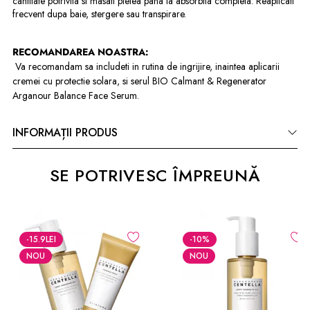
cantitate potrivita si masati pielea pana la absorbtia completa. Reaplicati
frecvent dupa baie, stergere sau transpirare.
RECOMANDAREA NOASTRA:
Va recomandam sa includeti in rutina de ingrijire, inaintea aplicarii
cremei cu protectie solara, si serul BIO Calmant & Regenerator
Arganour Balance Face Serum.
INFORMAȚII PRODUS
SE POTRIVESC ÎMPREUNĂ
-15.9
LEI
-10
%
NOU
NOU