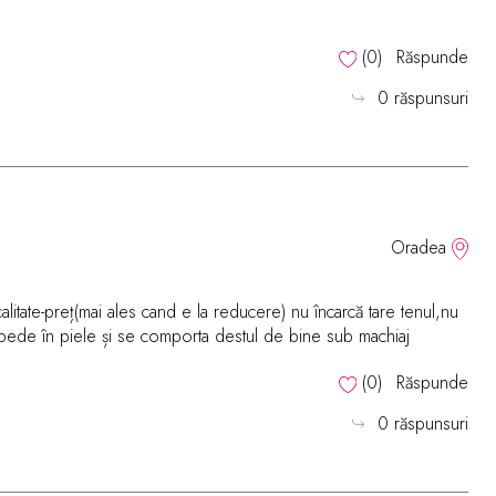
(
0
)
Răspunde
0 răspunsuri
Oradea
itate-preț(mai ales cand e la reducere) nu încarcă tare tenul,nu
repede în piele și se comporta destul de bine sub machiaj
(
0
)
Răspunde
0 răspunsuri