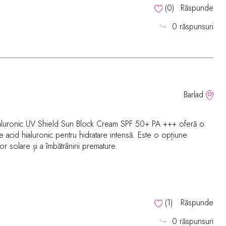
(
0
)
Răspunde
0 răspunsuri
Barlad
Hyaluronic UV Shield Sun Block Cream SPF 50+ PA +++ oferă o
e acid hialuronic pentru hidratare intensă. Este o opțiune
or solare și a îmbătrânirii premature.
(
1
)
Răspunde
0 răspunsuri