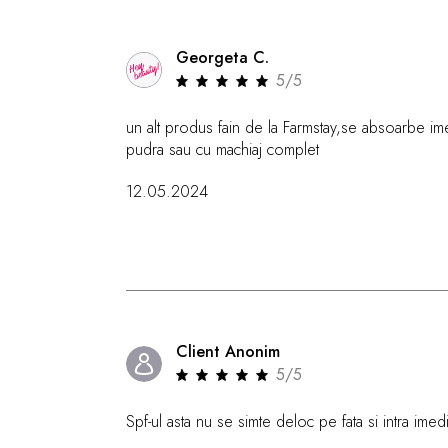
Georgeta C.
5/5
un alt produs fain de la Farmstay,se absoarbe ime
pudra sau cu machiaj complet
12.05.2024
Client Anonim
5/5
Spf-ul asta nu se simte deloc pe fata si intra im