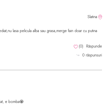
Slatina
diat,nu lasa pelicula alba sau grasa,merge fain doar cu putina
(
0
)
Răspunde
0 răspunsuri
ediat, e bomba🤩