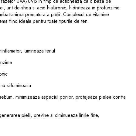
va razelor UVA/UVB in timp ce actioneaza ca o baza de
l, unt de shea si acid hialuronic, hidrateaza in profunzime
i imbatranirea prematura a pielii. Complexul de vitamine
rema fiind ideala pentru toate tipurile de ten.
iinflamator, lumineaza tenul
unzime
onic
rma si luminoasa
sebum, minimizeaza aspectul porilor, protejeaza pielea contra
nerarea pielii, previne si diminueaza liniile fine,