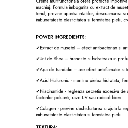
Crema multifunctionala ofera protectie impotri
machiaj. Formula imbogatita cu extract de musete
tenul, previne aparitia iritatiilor, descuamarea s
imbunatateste elasticitatea si fermitatea pielii, c
POWER INGREDIENTS:
✔
Extract de musetel – efect antibacterian si ant
✔
Unt de Shea – hraneste si hidrateaza in prof
✔
Apa de trandafiri – are efect antiiflamator si t
✔
Acid Hialuronic - mentine pielea hidratata, fe
✔
Niacinamide - regleaza secretia excesiva de 
factorilor poluanti, raze UV sau radicali liberi
✔
Colagen - previne deshidratarea si ajuta la rege
imbunatateste elasticitatea si fermitatea pielii
TEXTURA: