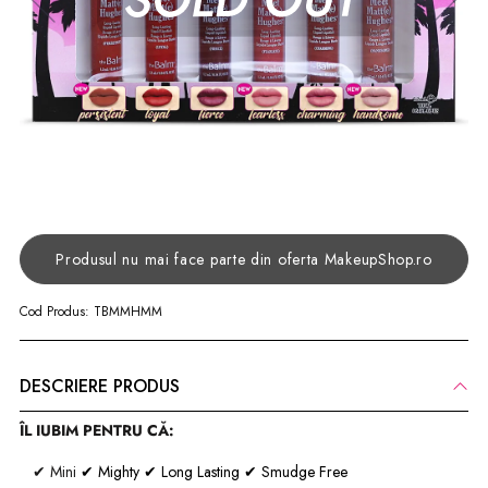
Produsul nu mai face parte din oferta MakeupShop.ro
Cod Produs:
TBMMHMM
DESCRIERE PRODUS
ÎL IUBIM PENTRU CĂ:
✔ Mini
✔ Mighty
✔ Long Lasting
✔ Smudge Free