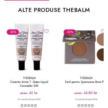
ALTE PRODUSE THEBALM
-30
%
-30
%
THEBALM
THEBALM
Corector Anne T. Dotes Liquid
Fard pentru Sprancene Brow Pow
Concealer 24h
42 lei
44.80 lei
60 lei
64 lei
8 nuante disponibile
2 nuante disponibile