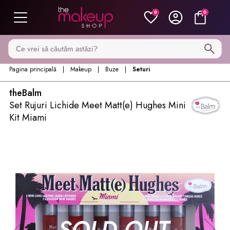
0
0
Caută pe MakeupShop
Pagina principală
Makeup
Buze
Seturi
theBalm
Set Rujuri Lichide Meet Matt(e) Hughes Mini
Kit Miami