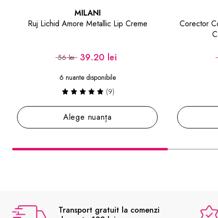
MILANI
Lip Creme
Corector Conceal and Perfect Longwear
Concealer Pure Ivory
47.60 lei
68 lei
(11)
Adaugă în coș
Transport gratuit la comenzi