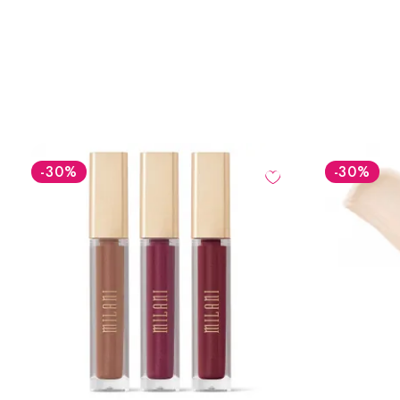
-30
%