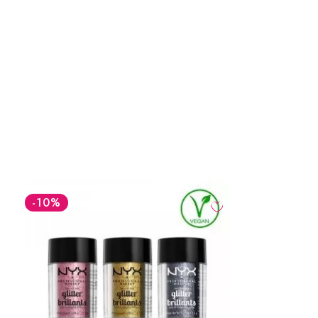
-10
%