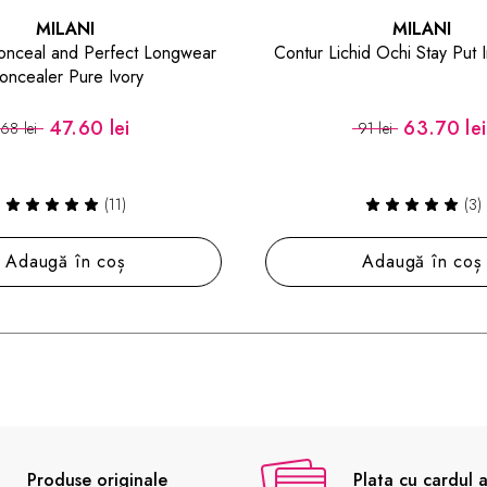
MILANI
Contur Lichid Ochi Stay Put Infinite Liner
Luciu de Buze 
63.70 lei
91 lei
60 
6 nua
(3)
Adaugă în coș
Al
Produse originale
Plata cu cardul a