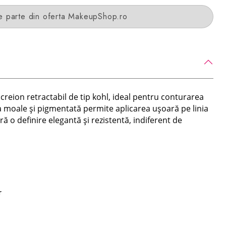
e parte din oferta MakeupShop.ro
creion retractabil de tip kohl, ideal pentru conturarea
 sa moale și pigmentată permite aplicarea ușoară pe linia
ră o definire elegantă și rezistentă, indiferent de
r