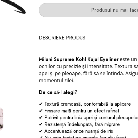
Produsul nu mai fac
DESCRIERE PRODUS
Milani Supreme Kohl Kajal Eyeliner
este un 
ochilor cu precizie și intensitate. Textura
apei și pe pleoape, fără să se întindă. Asigu
momentul zilei.
De ce să-l alegi?
✔
Textură cremoasă, confortabilă la aplicare
✔
Finisare mată pentru un efect rafinat
✔
Potrivit pentru linia apei și conturul pleoapelo
✔
Rezistență îndelungată, fără migrare
✔
Accentuează orice nuanță de iris
✔ Nu este testat pe animale (cruelty-free)