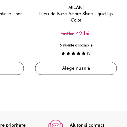
MILANI
MILANI
Amore Shine Liquid Lip
Ruj Lichid Amore Satin Matte Lip
Color
42 lei
46.20 lei
lei
66 lei
nte disponibile
5 nuante disponibile
(3)
(8)
ege nuanța
Alege nuanța
re prioritate
Ajutor si contact