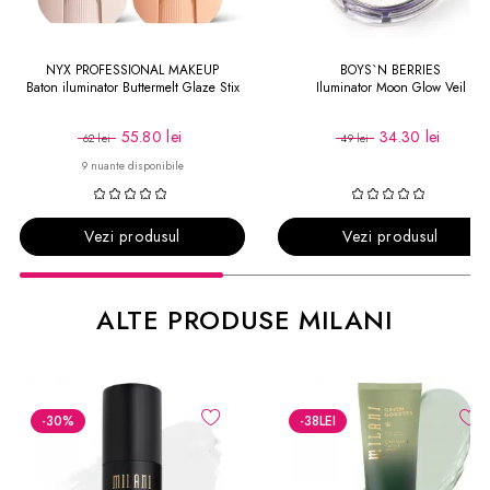
NYX PROFESSIONAL MAKEUP
BOYS`N BERRIES
Baton iluminator Buttermelt Glaze Stix
Iluminator Moon Glow Veil
55.80 lei
34.30 lei
62 lei
49 lei
9 nuante disponibile
Vezi produsul
Vezi produsul
ALTE PRODUSE MILANI
-30
%
-38
LEI