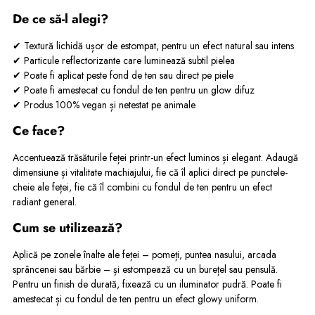
De ce să-l alegi?
✔ Textură lichidă ușor de estompat, pentru un efect natural sau intens
✔ Particule reflectorizante care luminează subtil pielea
✔ Poate fi aplicat peste fond de ten sau direct pe piele
✔ Poate fi amestecat cu fondul de ten pentru un glow difuz
✔ Produs 100% vegan și netestat pe animale
Ce face?
Accentuează trăsăturile feței printr-un efect luminos și elegant. Adaugă
dimensiune și vitalitate machiajului, fie că îl aplici direct pe punctele-
cheie ale feței, fie că îl combini cu fondul de ten pentru un efect
radiant general.
Cum se utilizează?
Aplică pe zonele înalte ale feței – pomeți, puntea nasului, arcada
sprâncenei sau bărbie – și estompează cu un burețel sau pensulă.
Pentru un finish de durată, fixează cu un iluminator pudră. Poate fi
amestecat și cu fondul de ten pentru un efect glowy uniform.