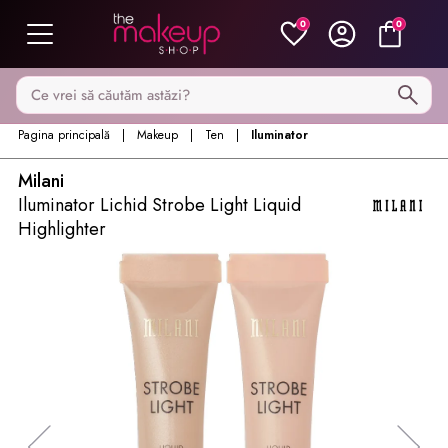
0
0
Caută pe MakeupShop
Pagina principală
Makeup
Ten
Iluminator
Milani
Iluminator Lichid Strobe Light Liquid
Highlighter