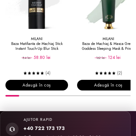
MILANI
MILANI
Baza Matifianta de Machiaj Stick
Baza de Machiaj & Masca Green
Instant Touch-Up Blur Stick
Goddess Sleeping Mask & Primer
58.80 lei
124 lei
84 lei
162 lei
(4)
(2)
Adaugă în coș
Adaugă în coș
AJUTOR RAPID
+40 722 173 173