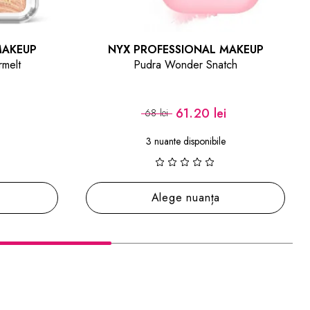
MAKEUP
MILANI
ch
Spray de Fixare Machiaj Hidratant fără
Alcool Make It Last Moisture Boost Setting
Spray
i
62.30 lei
89 lei
Adaugă în coș