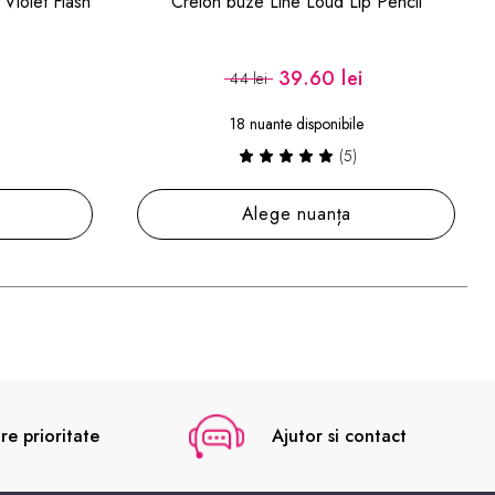
ip Pencil
Paleta Iluminatoare Duo Chromatic
Illuminating Palette
i
89.99 lei
138 lei
le
Adaugă în coș
re prioritate
Ajutor si contact