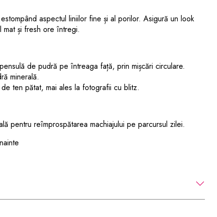
estompând aspectul liniilor fine și al porilor. Asigură un look
 mat și fresh ore întregi.
ensulă de pudră pe întreaga față, prin mișcări circulare.
dră minerală.
de ten pătat, mai ales la fotografii cu blitz.
deală pentru reîmprospătarea machiajului pe parcursul zilei.
nainte