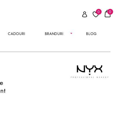
0
0
CADOURI
BRANDURI
BLOG
re
nt