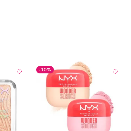
-30
%