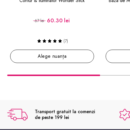
Baza de Machiaj Marshmallow Soothing
Creion ochi
Primer
74 lei
(1)
Notifică-mă
Transport gratuit la comenzi
de peste 199 lei