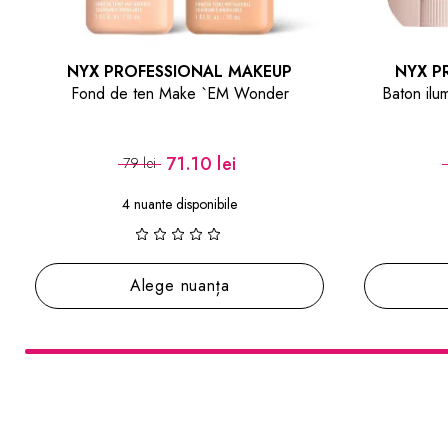
NYX PROFESSIONAL MAKEUP
NYX P
Baton iluminator Buttermelt Glaze Stix
Ilum
55.80 lei
62 lei
9 nuante disponibile
Alege nuanța