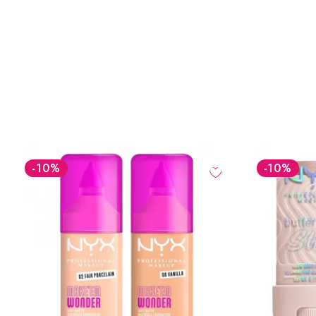
-10
%
-10
%