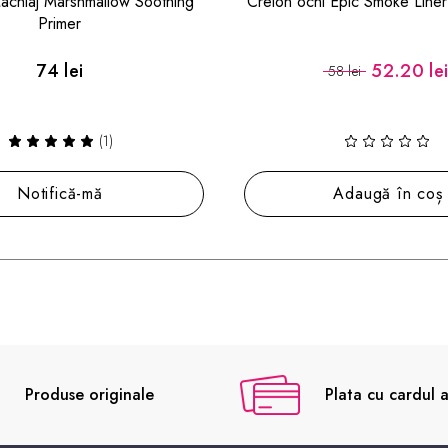
 Epic Smoke Liner Violet Flash
Creion buze Line Loud L
52.20 lei
39.60 le
58 lei
44 lei
18 nuante disponibi
(5)
Adaugă în coș
Alege nuanța
Produse originale
Plata cu cardul a