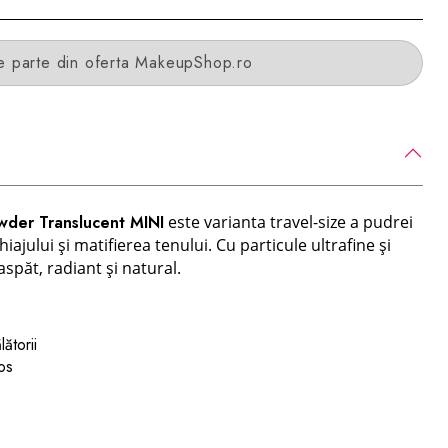
e parte din oferta MakeupShop.ro
wder Translucent MINI
este varianta travel-size a pudrei
ajului și matifierea tenului. Cu particule ultrafine și
aspăt, radiant și natural.
ătorii
nos