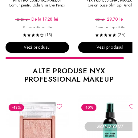
NYX PROFESSIONAL MAKEUP
NYX PROFESSIONAL MAKEUP
Contur pentru Ochi Slim Eye Pencil
Creion buze Slim Lip Pencil
De la
17.28 lei
29.70 lei
33.00 lei
33 lei
9 nuante disponibile
8 nuante disponibile
(13)
(36)
Vezi produsul
Vezi produsul
ALTE PRODUSE NYX
PROFESSIONAL MAKEUP
-48
%
-10
%