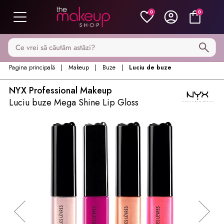
0
0
Caută pe MakeupShop
Pagina principală
Makeup
Buze
Luciu de buze
NYX Professional Makeup
Luciu buze Mega Shine Lip Gloss