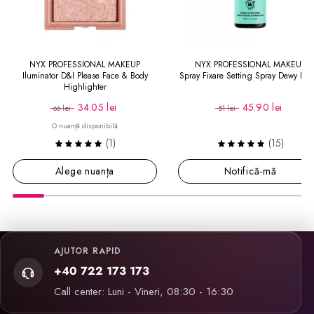
NYX PROFESSIONAL MAKEUP
NYX PROFESSIONAL MAKEUP
Iluminator D&I Please Face & Body
Spray Fixare Setting Spray Dewy Fini
Highlighter
34.05 lei
45.90 lei
66 lei
51 lei
O nuanță disponibilă
(1)
(15)
Alege nuanța
Notifică-mă
AJUTOR RAPID
+40 722 173 173
Call center: Luni - Vineri, 08:30 - 16:30