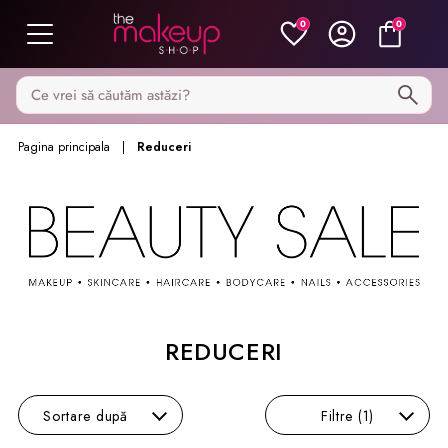
0
0
Caută pe MakeupShop
Pagina principala
Reduceri
REDUCERI
Sortare
după
Filtre
(1)