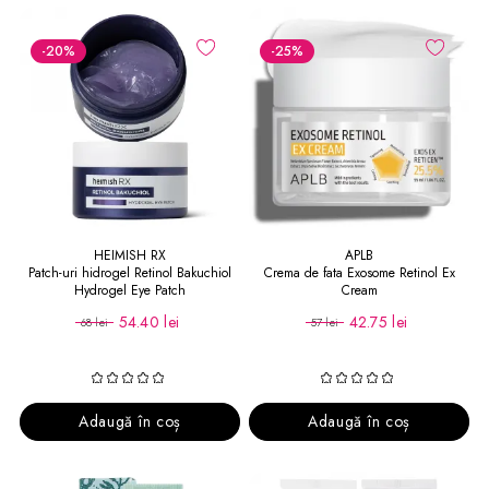
-20
%
-25
%
HEIMISH RX
APLB
Patch-uri hidrogel Retinol Bakuchiol
Crema de fata Exosome Retinol Ex
Hydrogel Eye Patch
Cream
54.40 lei
42.75 lei
68 lei
57 lei
Adaugă în coș
Adaugă în coș