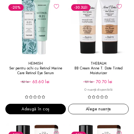
-20
%
-30.3
LEI
HEIMISH
THEBALM
Ser pentru ochi cu Retinol Marine
BB Cream Anne T. Dote Tinted
Care Retinol Eye Serum
Moisturizer
65.60 lei
70.70 lei
82 lei
101 lei
O nuanță disponibilă
Adaugă în coș
Alege nuanța