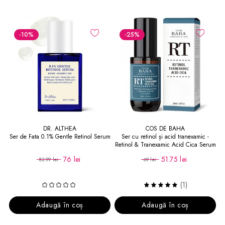
-10
%
-25
%
DR. ALTHEA
COS DE BAHA
Ser de Fata 0.1% Gentle Retinol Serum
Ser cu retinol și acid tranexamic -
Retinol & Tranexamic Acid Cica Serum
76 lei
51.75 lei
83.99 lei
69 lei
(1)
Adaugă în coș
Adaugă în coș