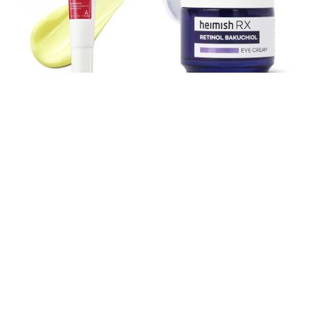
DERMATORY
HEIMISH RX
Crema cu Retinol Retinal Shot Firming
Crema de ochi Retinol Bakuchiol Eye
& Repair Cream
104.25 lei
71.20 lei
139 lei
89 lei
(1)
Adaugă în coș
Adaugă în coș
-20
%
-12.4
LEI