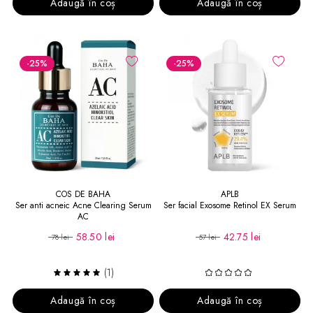
Adaugă în coș
Adaugă în coș
-25
%
-25
%
COS DE BAHA
APLB
Ser anti acneic Acne Clearing Serum
Ser facial Exosome Retinol EX Serum
AC
58.50 lei
42.75 lei
78 lei
57 lei
(1)
Adaugă în coș
Adaugă în coș