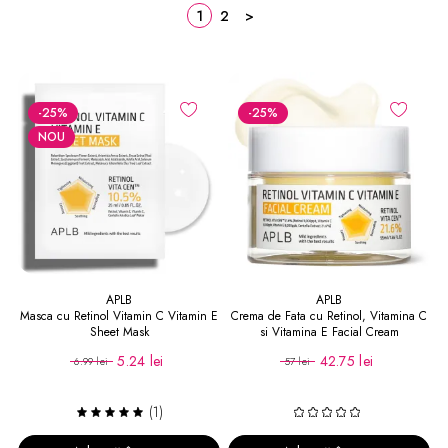
1
2
>
-25
%
-25
%
NOU
APLB
APLB
Masca cu Retinol Vitamin C Vitamin E
Crema de Fata cu Retinol, Vitamina C
Sheet Mask
si Vitamina E Facial Cream
5.24 lei
42.75 lei
6.99 lei
57 lei
(1)