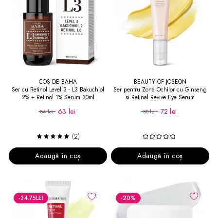
COS DE BAHA
BEAUTY OF JOSEON
Ser cu Retinol Level 3 - L3 Bakuchiol
Ser pentru Zona Ochilor cu Ginseng
2% + Retinol 1% Serum 30ml
si Retinal Revive Eye Serum
63 lei
72 lei
84 lei
80 lei
(2)
Adaugă în coș
Adaugă în coș
-34.75
LEI
-20
%