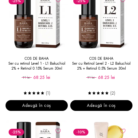
-25
%
-25
%
COS DE BAHA
COS DE BAHA
Ser cu retinol Level 1 - L1 Bakuchiol
Ser cu Retinol Level 2 - L2 Bakuchiol
2% + Retinol 0.15% Serum 30ml
2% + Retinol 0.5% Serum 30ml
68.25 lei
68.25 lei
91 lei
91 lei
(1)
(2)
Adaugă în coș
Adaugă în coș
-25
%
-10
%