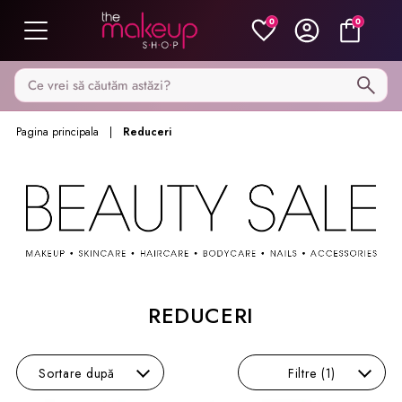
0
0
Caută pe MakeupShop
Pagina principala
Reduceri
REDUCERI
Sortare
după
Filtre
(1)