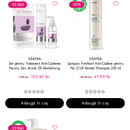
-25.6
LEI
-20
%
ERAYBA
ERAYBA
Set pentru Tratament Anti-Căderea
Șampon Fortifiant Anti-Cădere pentru
Părului Zen Active ZR Revitalising
Păr Z12R Revital Shampoo 250 ml
Treatment Set
102.40 lei
47.99 lei
128 lei
59.99 lei
Adaugă în coș
Adaugă în coș
-29.8
LEI