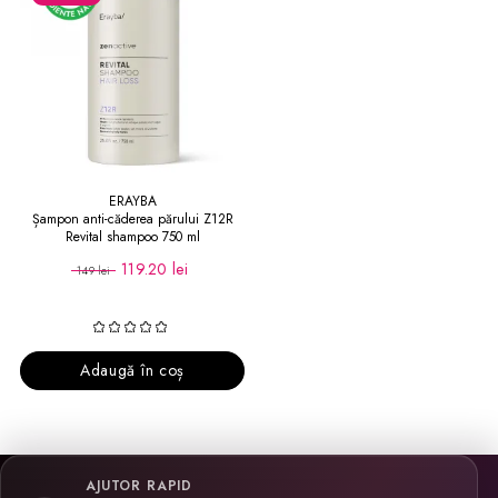
ERAYBA
Șampon anti-căderea părului Z12R
Revital shampoo 750 ml
119.20 lei
149 lei
Adaugă în coș
AJUTOR RAPID