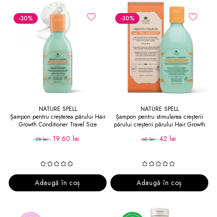
-30
%
-30
%
NATURE SPELL
NATURE SPELL
Șampon pentru creșterea părului Hair
Șampon pentru stimularea creșterii
Growth Conditioner Travel Size
părului creșterii părului Hair Growth
Shampoo
19.60 lei
42 lei
28 lei
60 lei
Adaugă în coș
Adaugă în coș