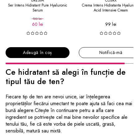
URESIM
COSRX
Ser Intens Hidratant Pure Hyaluronic
Crema Intens Hidratanta Hyaluroni
Serum
Acid Intensive Cream
100 lei
60 lei
99 lei
Adaugă în coș
Notifică-mă
Ce hidratant să alegi în funcție de
tipul tău de ten?
Fiecare tip de ten are nevoi unice, iar înțelegerea
proprietăților fiecărui umectant te poate ajuta să faci cea mai
bună alegere.Citește în continuare petru a afla care
ingredient se potrivește cel mai bine nevoilor specifice ale
tenului tău, fie că este vorba de piele uscată, grasă,
sensibilă, matură sau mixtă.