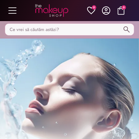
0
0
Caută pe MakeupShop