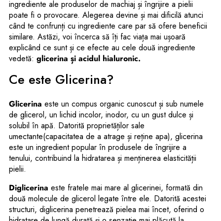
ingrediente ale produselor de machiaj și îngrijire a pielii
poate fi o provocare. Alegerea devine și mai dificilă atunci
când te confrunți cu ingrediente care par să ofere beneficii
similare. Astăzi, voi încerca să îți fac viața mai ușoară
explicând ce sunt și ce efecte au cele două ingrediente
vedetă:
glicerina și acidul hialuronic.
Ce este Glicerina?
Glicerina
este un compus organic cunoscut și sub numele
de glicerol, un lichid incolor, inodor, cu un gust dulce și
solubil în apă. Datorită proprietăților sale
umectante(capacitatea de a atrage și reține apa), glicerina
este un ingredient popular în produsele de îngrijire a
tenului, contribuind la hidratarea și menținerea elasticității
pielii.
Diglicerina
este fratele mai mare al glicerinei, formată din
două molecule de glicerol legate între ele. Datorită acestei
structuri, diglicerina penetrează pielea mai încet, oferind o
hidratare de lungă durată și o senzație mai plăcută la