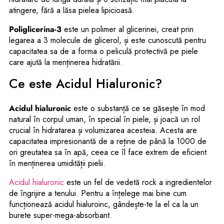
atingere, fără a lăsa pielea lipicioasă.
Poliglicerina-3
este un polimer al glicerinei, creat prin
legarea a 3 molecule de glicerol, și este cunoscută pentru
capacitatea sa de a forma o peliculă protectivă pe piele
care ajută la menținerea hidratării.
Ce este Acidul Hialuronic?
Acidul hialuronic
este o substanță ce se găsește în mod
natural în corpul uman, în special în piele, și joacă un rol
crucial în hidratarea și volumizarea acesteia. Acesta are
capacitatea impresionantă de a reține de până la 1000 de
ori greutatea sa în apă, ceea ce îl face extrem de eficient
în menținerea umidității pielii.
Acidul hialuronic
este un fel de vedetă rock a ingredientelor
de îngrijire a tenului. Pentru a înțelege mai bine cum
funcționează acidul hialuroinc, gândește-te la el ca la un
burete super-mega-absorbant.