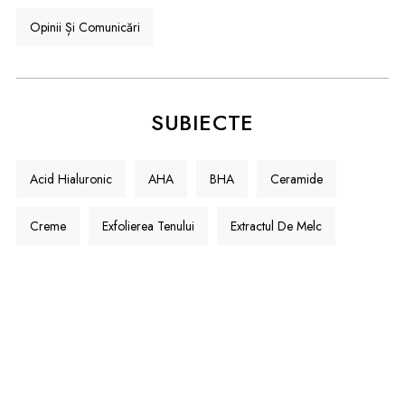
Opinii Și Comunicări
SUBIECTE
Acid Hialuronic
AHA
BHA
Ceramide
Creme
Exfolierea Tenului
Extractul De Melc
Fond De Ten
Glicerina
Îmbătrânirea Tenului