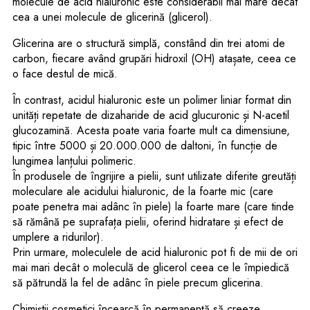
molecule de acid hialuronic este considerabil mai mare decât
cea a unei molecule de glicerină (glicerol).
Glicerina are o structură simplă, constând din trei atomi de
carbon, fiecare având grupări hidroxil (OH) atașate, ceea ce
o face destul de mică.
În contrast, acidul hialuronic este un polimer liniar format din
unități repetate de dizaharide de acid glucuronic și N-acetil
glucozamină. Acesta poate varia foarte mult ca dimensiune,
tipic între 5000 și 20.000.000 de daltoni, în funcție de
lungimea lanțului polimeric.
În produsele de îngrijire a pielii, sunt utilizate diferite greutăți
moleculare ale acidului hialuronic, de la foarte mic (care
poate penetra mai adânc în piele) la foarte mare (care tinde
să rămână pe suprafața pielii, oferind hidratare și efect de
umplere a ridurilor).
Prin urmare, moleculele de acid hialuronic pot fi de mii de ori
mai mari decât o moleculă de glicerol ceea ce le împiedică
să pătrundă la fel de adânc în piele precum glicerina.
Chimiștii cosmetici încearcă în permanență să creeze