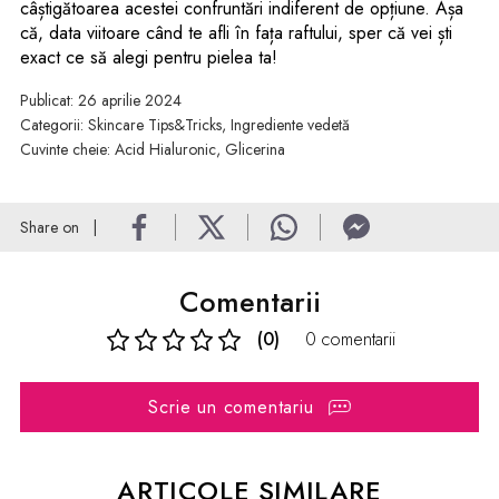
câștigătoarea acestei confruntări indiferent de opțiune. Așa
că, data viitoare când te afli în fața raftului, sper că vei ști
exact ce să alegi pentru pielea ta!
Publicat: 26 aprilie 2024
Categorii:
Skincare Tips&Tricks
,
Ingrediente vedetă
Cuvinte cheie:
Acid Hialuronic
,
Glicerina
Share on
Comentarii
(0)
0 comentarii
Scrie un comentariu
ARTICOLE SIMILARE