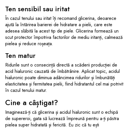
Ten sensibil sau iritat
În cazul tenului sau iritat îți recomand glicerina, deoarece
ajută la întărirea barierei de hidratare a pielii, care este
adesea slăbită la acest tip de piele. Glicerina formează un
scut protector împotriva factorilor de mediu iritanți, calmează
pielea și reduce roșeața.
Ten matur
Ridurile sunt o consecință directă a scăderii producției de
acid hialuronic cauzată de îmbătrânire. Aplicat topic, acidul
hialuronic poate diminua adâncimea ridurilor și îmbunătăți
elasticitatea și fermitatea pielii, fiind hidratantul cel mai potrivit
în cazul tenului matur.
Cine a câștigat?
Imaginează-ți că glicerina și acidul hialuronic sunt o echipă
de supereroi, gata să lucrează împreună pentru a-ți păstra
pielea super hidratată și fericită. Eu zic că tu ești