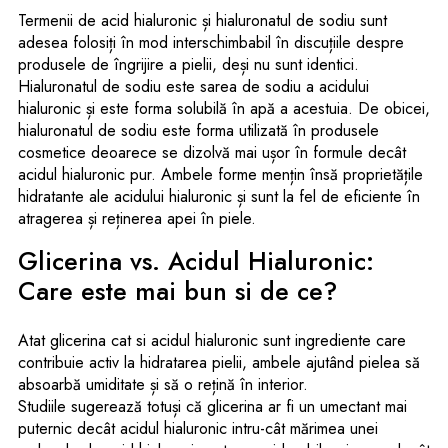
Termenii de acid hialuronic și hialuronatul de sodiu sunt
adesea folosiți în mod interschimbabil în discuțiile despre
produsele de îngrijire a pielii, deși nu sunt identici.
Hialuronatul de sodiu este sarea de sodiu a acidului
hialuronic și este forma solubilă în apă a acestuia. De obicei,
hialuronatul de sodiu este forma utilizată în produsele
cosmetice deoarece se dizolvă mai ușor în formule decât
acidul hialuronic pur. Ambele forme mențin însă proprietățile
hidratante ale acidului hialuronic și sunt la fel de eficiente în
atragerea și reținerea apei în piele.
Glicerina vs. Acidul Hialuronic:
Care este mai bun si de ce?
Atat glicerina cat si acidul hialuronic sunt ingrediente care
contribuie activ la hidratarea pielii, ambele ajutând pielea să
absoarbă umiditate și să o rețină în interior.
Studiile sugerează totuși că glicerina ar fi un umectant mai
puternic decât acidul hialuronic intru-cât mărimea unei