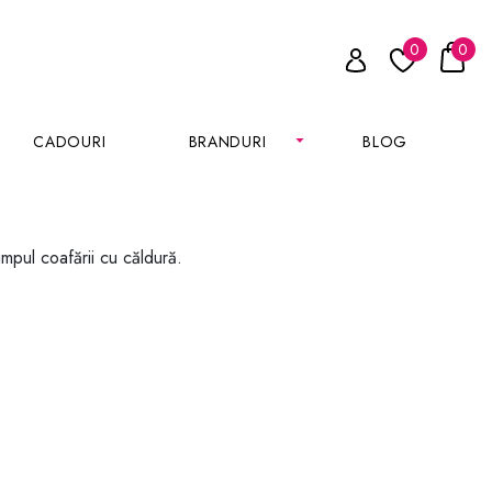
0
0
CADOURI
BRANDURI
BLOG
impul coafării cu căldură.