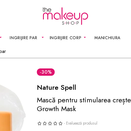
INGRIJIRE PAR
INGRIJIRE CORP
MANICHIURA
par
-30
%
Nature Spell
Mască pentru stimularea creșter
Growth Mask
- Evaluează produsul