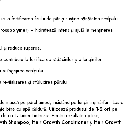
e la fortificarea firului de păr și susține sănătatea scalpului.
Crosspolymer)
– hidratează intens și ajută la menținerea
ul și reduce ruperea.
ontribuie la fortificarea rădăcinilor și a lungimilor.
 și îngrijirea scalpului.
revitalizarea și strălucirea părului.
e mască pe părul umed, insistând pe lungimi și vârfuri. Las-o
ește bine cu apă călduță. Utilizează produsul
de 1-2 ori pe
 de un tratament intensiv. Pentru rezultate optime,
owth Shampoo
,
Hair Growth Conditioner
și
Hair Growth