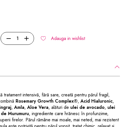
Adauga in wishlist
tratament intensivă, fără sare, creată pentru părul fragil,
 combină
Rosemary Growth Complex®
,
Acid Hialuronic
,
ingraj
,
Amla
,
Aloe Vera
, alături de
ulei de avocado
,
ulei
 de Murumuru
, ingrediente care hrănesc în profunzime,
ruperii firelor. Părul rămâne mai moale, mai neted, mai rezistent
la este potrivită pentru părul vopsit, tratat chimic, relaxat și