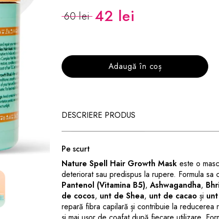
42 lei
60 lei
Adaugă în coș
DESCRIERE PRODUS
Pe scurt
Nature Spell Hair Growth Mask
este o mască 
deteriorat sau predispus la rupere. Formula sa
Pantenol (Vitamina B5)
,
Ashwagandha
,
Bhr
de cocos
,
unt de Shea
,
unt de cacao
și
unt
repară fibra capilară și contribuie la reducerea 
și mai ușor de coafat după fiecare utilizare. Formu