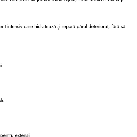
t intensiv care hidratează și repară părul deteriorat, fără să
ii.
lui.
 pentru extensii.