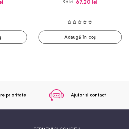
i
67.20 lei
96 lei
Adaugă în coș
re prioritate
Ajutor si contact