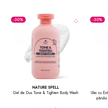
-30
%
-30
%
NATURE SPELL
Gel de Dus Tone & Tighten Body Wash
Ulei cu Extr
părului 