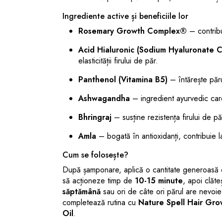
Ingrediente active și beneficiile lor
Rosemary Growth Complex®
– contribui
Acid Hialuronic (Sodium Hyaluronate 
elasticității firului de păr.
Panthenol (Vitamina B5)
– întărește păr
Ashwagandha
– ingredient ayurvedic care c
Bhringraj
– susține rezistența firului de păr
Amla
– bogată în antioxidanți, contribuie la 
Cum se folosește?
După șamponare, aplică o cantitate generoasă d
să acționeze timp de
10-15 minute
, apoi clăt
săptămână
sau ori de câte ori părul are nevoie
completează rutina cu
Nature Spell Hair Gr
Oil
.