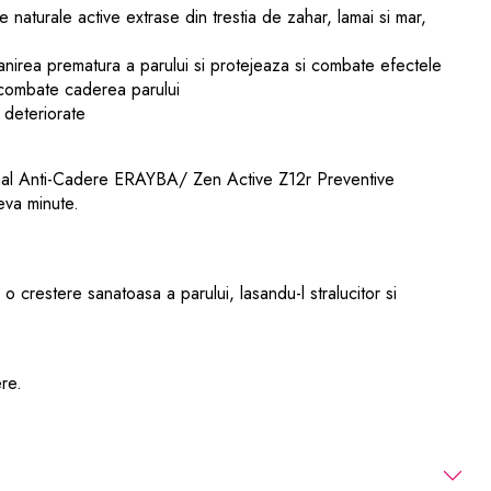
naturale active extrase din trestia de zahar, lamai si mar,
anirea prematura a parului si protejeaza si combate efectele
); combate caderea parului
e deteriorate
al Anti-Cadere ERAYBA/ Zen Active Z12r Preventive
eva minute.
a o crestere sanatoasa a parului, lasandu-l stralucitor si
ere.