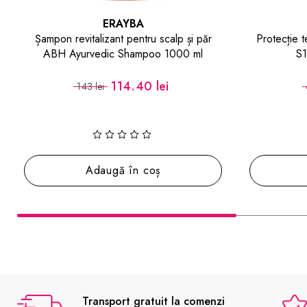
ERAYBA
Protecție termică pentru păr StyleActive
Ceară de m
S19 Thermal Protector
55.20 lei
69 lei
Adaugă în coș
Transport gratuit la comenzi