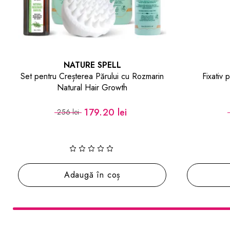
ERAYBA
Fixativ profesional StyleActive S15
Set îngr
Finishing Spray
58.80 lei
84 lei
1
Adaugă în coș