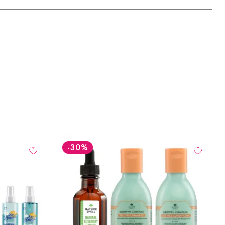
-20
%