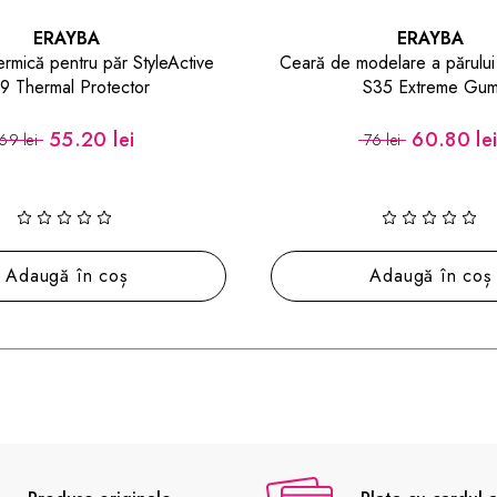
ERAYBA
ERAYBA
odelare a părului StyleActive
Mască reparatoare și nutritiv
S35 Extreme Gum
deteriorat B10 BioMe Bio M
60.80 lei
42.40 le
76 lei
53 lei
Adaugă în coș
Adaugă în coș