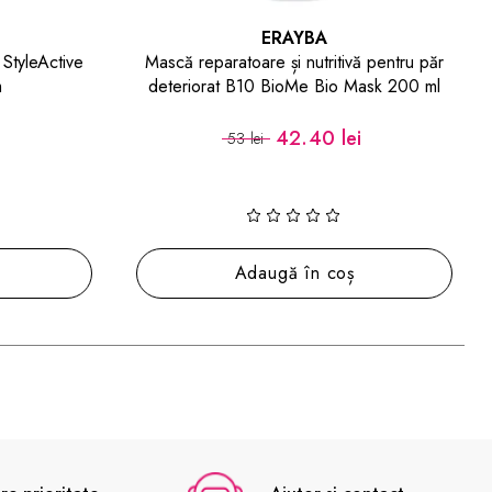
ERAYBA
ă pentru păr
Balsam pentru netezirea părului Bio
ask 200 ml
Smooth BS16 Smoothing Conditioner 250
ml
i
39.99 lei
49.99 lei
(1)
Adaugă în coș