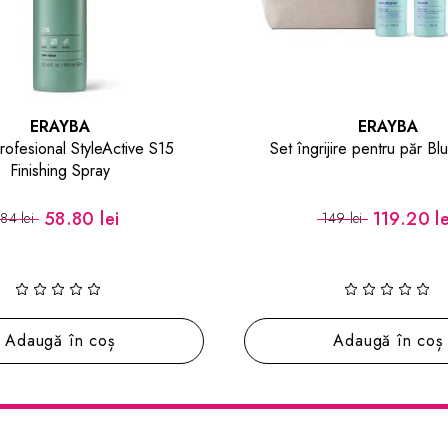
ERAYBA
NATURE SPELL
ijire pentru păr Blue Hawaii
Set de Călătorie pentru Creșt
cu Rozmarin Natural Hair Gr
Size
119.20 lei
67.20 le
49 lei
96 lei
Adaugă în coș
Adaugă în coș