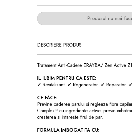
Produsul nu mai fac
DESCRIERE PRODUS
Tratament Anti-Cadere ERAYBA/ Zen Active Z19r 
IL IUBIM PENTRU CA ESTE:
✔
Revitalizant
✔
Regenerator
✔
Reparator
CE FACE:
Previne caderea parului si regleaza fibra capila
Complex™ cu ingrediente active, previn imbatran
cresterea si intareste firul de par.
FORMULA IMBOGATITA CU: