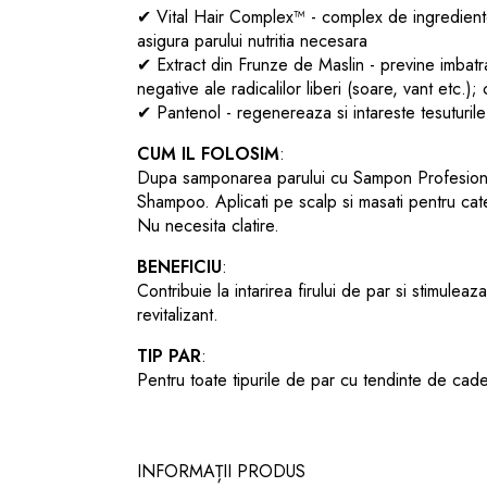
✔
Vital Hair Complex™ - complex de ingrediente 
asigura parului nutritia necesara
✔
Extract din Frunze de Maslin - previne imbatr
negative ale radicalilor liberi (soare, vant etc.
✔ Pantenol - regenereaza si intareste tesuturil
CUM IL FOLOSIM
:
Dupa samponarea parului cu Sampon Profesion
Shampoo. Aplicati pe scalp si masati pentru cat
Nu necesita clatire.
BENEFICIU
:
Contribuie la intarirea firului de par si stimuleaz
revitalizant.
TIP PAR
:
Pentru toate tipurile de par cu tendinte de cad
INFORMAȚII PRODUS