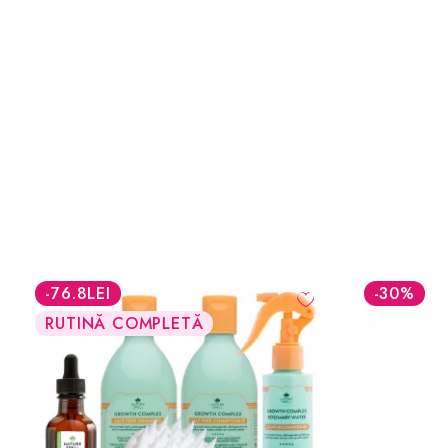
-30
%
-29.8
LEI