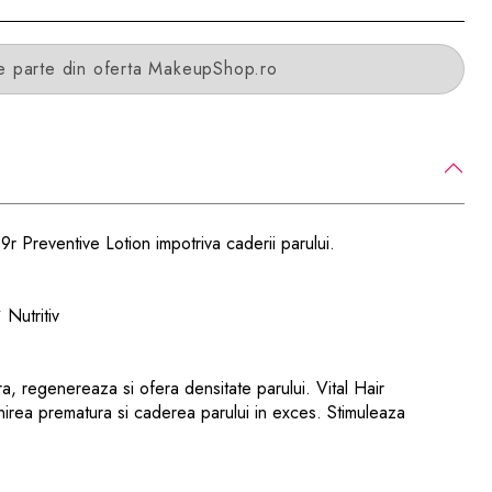
e parte din oferta MakeupShop.ro
Preventive Lotion impotriva caderii parului.
✔
Nutritiv
ra, regenereaza si ofera densitate parului. Vital Hair
irea prematura si caderea parului in exces. Stimuleaza