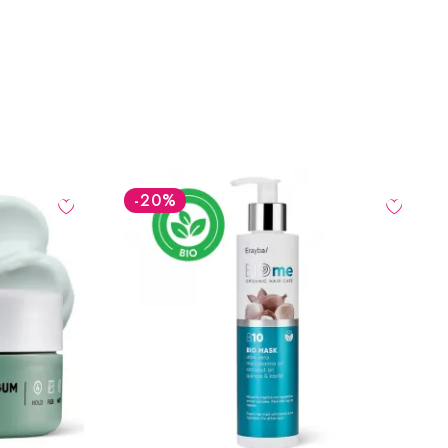
-20
%