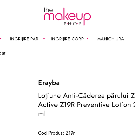
INGRIJIRE PAR
INGRIJIRE CORP
MANICHIURA
par
Erayba
Loțiune Anti-Căderea părului 
Active Z19R Preventive Lotion
ml
Cod Produs:
Z19r