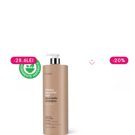
-20
%
-20
%