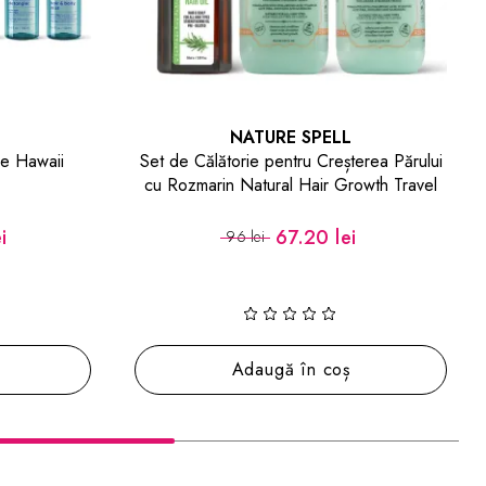
ERAYBA
erea Părului
Ceară de păr StyleActive S04 Stick Wax
owth Travel
Clean Look
i
47.99 lei
59.99 lei
Adaugă în coș