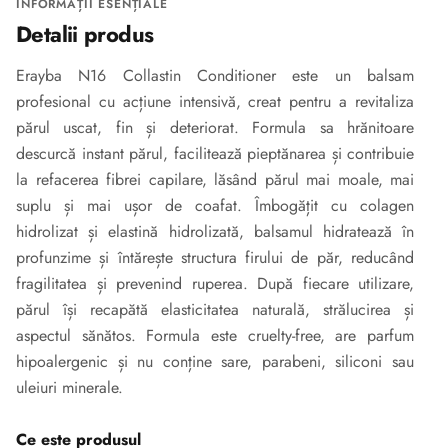
INFORMAȚII ESENȚIALE
Detalii produs
Erayba N16 Collastin Conditioner este un balsam
profesional cu acțiune intensivă, creat pentru a revitaliza
părul uscat, fin și deteriorat. Formula sa hrănitoare
descurcă instant părul, facilitează pieptănarea și contribuie
la refacerea fibrei capilare, lăsând părul mai moale, mai
suplu și mai ușor de coafat. Îmbogățit cu colagen
hidrolizat și elastină hidrolizată, balsamul hidratează în
profunzime și întărește structura firului de păr, reducând
fragilitatea și prevenind ruperea. După fiecare utilizare,
părul își recapătă elasticitatea naturală, strălucirea și
aspectul sănătos. Formula este cruelty-free, are parfum
hipoalergenic și nu conține sare, parabeni, siliconi sau
uleiuri minerale.
Ce este produsul