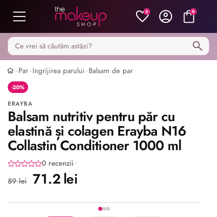
0
0
Caută pe MakeupShop
Par
Ingrijirea parului
Balsam de par
>
>
>
-20%
ERAYBA
Balsam nutritiv pentru păr cu
elastină și colagen Erayba N16
Collastin Conditioner 1000 ml
0 recenzii
71.2 lei
89 lei
Imaginea 1 din 3
Share