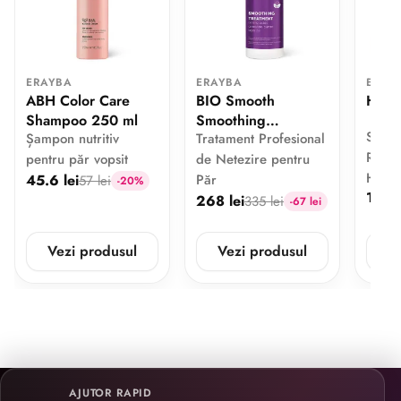
ERAYBA
ERAYBA
ERAY
ABH Color Care
BIO Smooth
Hydr
Shampoo 250 ml
Smoothing
Set C
Șampon nutritiv
Tratament Profesional
Treatment 1000 ml
Repar
pentru păr vopsit
de Netezire pentru
Hidra
45.6 lei
Păr
57 lei
-20%
149 l
268 lei
335 lei
-67 lei
Vezi produsul
Vezi produsul
V
AJUTOR RAPID