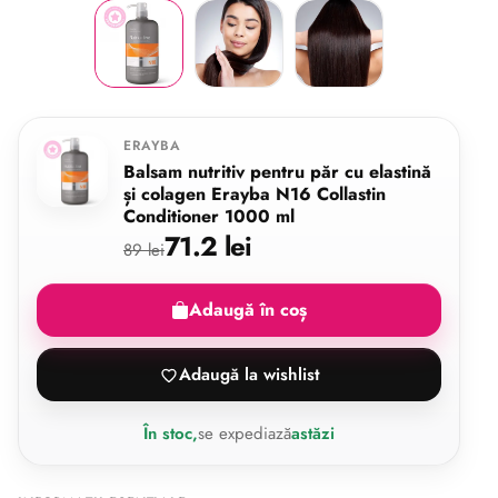
ERAYBA
Balsam nutritiv pentru păr cu elastină
și colagen Erayba N16 Collastin
Conditioner 1000 ml
71.2 lei
89 lei
Adaugă în coș
Adaugă la wishlist
În stoc,
se expediază
astăzi