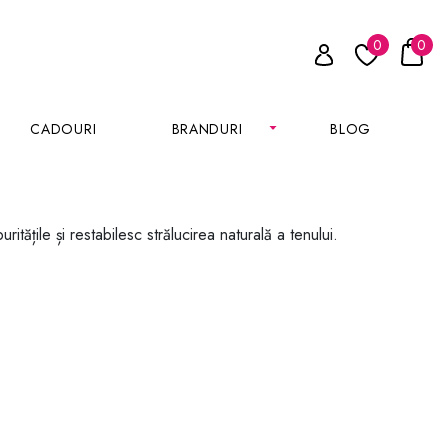
0
0
CADOURI
BRANDURI
BLOG
tățile și restabilesc strălucirea naturală a tenului.