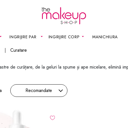
INGRIJIRE PAR
INGRIJIRE CORP
MANICHIURA
e
Curatare
tre de curățare, de la geluri la spume și ape micelare, elimină impuri
a
Recomandate