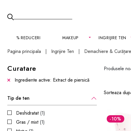
% REDUCERI
MAKEUP
INGRIJIRE TEN
Pagina principala
Ingrijire Ten
Demachiere & Curățar
Curatare
Produsele noas
Ingrediente active: Extract de piersică
Sorteaza dup
Tip de ten
Deshidratat
(1)
-10
%
Gras / mixt
(1)