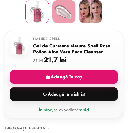
NATURE SPELL
Gel de Curatare Nature Spell Rose
Potion Aloe Vera Face Cleanser
21.7 lei
31 lei
Adaugă în coș
Adaugă la wishlist
În stoc,
se expediază
rapid
INFORMAȚII ESENȚIALE