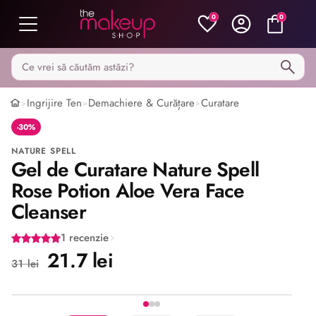
0
0
Caută pe MakeupShop
Ingrijire Ten
Demachiere & Curățare
Curatare
>
>
>
-30%
NATURE SPELL
Gel de Curatare Nature Spell
Rose Potion Aloe Vera Face
Cleanser
1 recenzie
21.7 lei
31 lei
Imaginea 1 din 3
Share