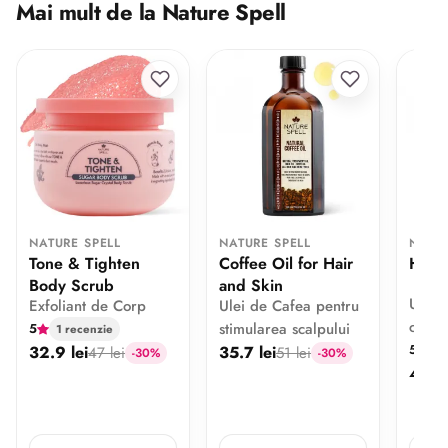
Mai mult de la Nature Spell
NATURE SPELL
NATURE SPELL
NATUR
Tone & Tighten
Coffee Oil for Hair
Hair 
Body Scrub
and Skin
Ulei 
Exfoliant de Corp
Ulei de Cafea pentru
crește
stimularea scalpului
5
1 recenzie
5
32.9 lei
35.7 lei
1 
47 lei
51 lei
-30%
-30%
42 le