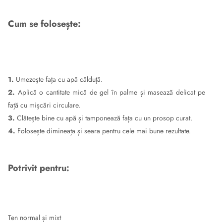
Cum se folosește:
1.
Umezește fața cu apă călduță.
2.
Aplică o cantitate mică de gel în palme și masează delicat pe
față cu mișcări circulare.
3.
Clătește bine cu apă și tamponează fața cu un prosop curat.
4.
Folosește dimineața și seara pentru cele mai bune rezultate.
Potrivit pentru:
Ten normal și mixt