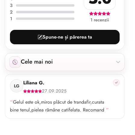
3
2
1
1 recenzii
Spune-ne și părerea ta
Afișăm 1 recenzie începând cu cele mai noi.
Cele mai noi
Liliana G.
LG
27.09.2025
Gelul este ok,miros plăcut de trandafir,curata
bine tenul,pielea rămâne catifelata. Recomand