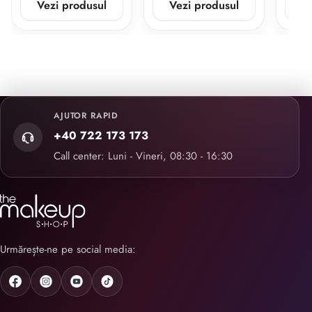
Vezi produsul
Vezi produsul
V
AJUTOR RAPID
+40 722 173 173
Call center: Luni - Vineri, 08:30 - 16:30
Urmărește-ne pe social media: