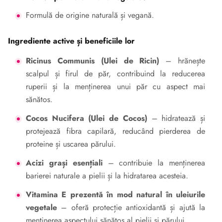
Formulă de origine naturală și vegană.
Ingrediente active și beneficiile lor
Ricinus Communis (Ulei de Ricin)
– hrănește
scalpul și firul de păr, contribuind la reducerea
ruperii și la menținerea unui păr cu aspect mai
sănătos.
Cocos Nucifera (Ulei de Cocos)
– hidratează și
protejează fibra capilară, reducând pierderea de
proteine și uscarea părului.
Acizi grași esențiali
– contribuie la menținerea
barierei naturale a pielii și la hidratarea acesteia.
Vitamina E prezentă în mod natural în uleiurile
vegetale
– oferă protecție antioxidantă și ajută la
menținerea aspectului sănătos al pielii și părului.