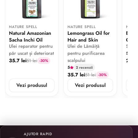
NATURE SPELL
NATURE SPELL
NATUR
Natural Amazonian
Lemongrass Oil for
Brigh
Sacha Inchi Oil
Hair and Skin
C Fa
Ulei reparator pentru
Ulei de Lămâiță
Ser I
păr uscat și deteriorat
pentru purificarea
5
1 
35.7 lei
scalpului
28 le
51 lei
-30%
5
2 recenzii
35.7 lei
51 lei
-30%
Vezi produsul
Vezi produsul
V
AJUTOR RAPID