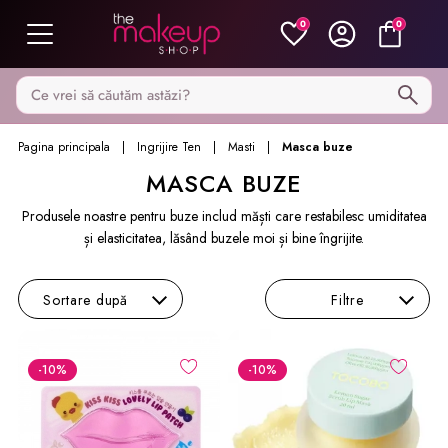
0
0
Caută pe MakeupShop
Pagina principala
Ingrijire Ten
Masti
Masca buze
MASCA BUZE
Produsele noastre pentru buze includ măști care restabilesc umiditatea
și elasticitatea, lăsând buzele moi și bine îngrijite.
Sortare
după
Filtre
-10
%
-10
%