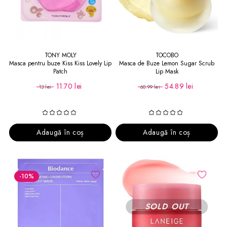
TONY MOLY
TOCOBO
Masca pentru buze Kiss Kiss Lovely Lip
Masca de Buze Lemon Sugar Scrub
Patch
Lip Mask
11.70 lei
54.89 lei
13 lei
60.99 lei
Adaugă în coș
Adaugă în coș
-10
%