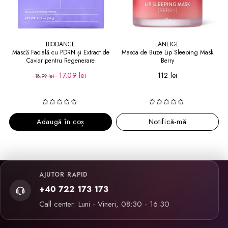
BIODANCE
LANEIGE
Mască Facială cu PDRN și Extract de
Masca de Buze Lip Sleeping Mask
Caviar pentru Regenerare
Berry
Rejuvenating Caviar PDRN Real Deep
17.09 lei
112 lei
18.99 lei
Mask
Adaugă în coș
Notifică-mă
AJUTOR RAPID
+40 722 173 173
Call center: Luni - Vineri, 08:30 - 16:30