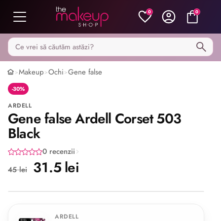
0
0
Caută pe MakeupShop
Makeup
Ochi
Gene false
>
>
>
-30%
ARDELL
Gene false Ardell Corset 503
Black
0 recenzii
31.5 lei
45 lei
Share
ARDELL