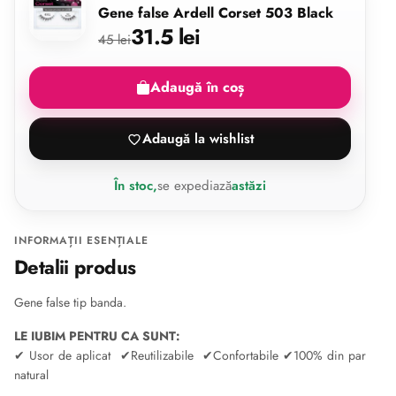
Gene false Ardell Corset 503 Black
31.5 lei
45 lei
Adaugă în coș
Adaugă la wishlist
În stoc,
se expediază
astăzi
INFORMAȚII ESENȚIALE
Detalii produs
Gene false tip banda.
LE IUBIM PENTRU CA SUNT:
✔ Usor de aplicat
✔Reutilizabile
✔Confortabile
✔100% din par
natural