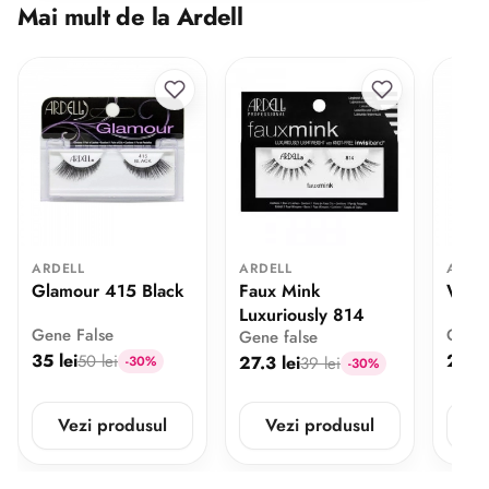
Mai mult de la Ardell
ARDELL
ARDELL
ARDE
Glamour 415 Black
Faux Mink
Wisp
Luxuriously 814
Gene False
Gene 
Gene false
35 lei
28 le
50 lei
27.3 lei
-30%
39 lei
-30%
Vezi produsul
Vezi produsul
V