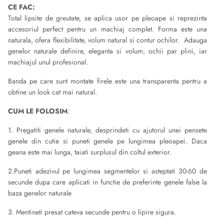
CE FAC:
Total lipsite de greutate, se aplica usor pe pleoape si reprezinta
accesoriul perfect pentru un machiaj complet. Forma este una
naturala, ofera flexibilitate, volum natural si contur ochilor. Adauga
genelor naturale definire, eleganta si volum, ochii par plini, iar
machiajul unul profesional.
Banda pe care sunt montate firele este una transparenta pentru a
obtine un look cat mai natural.
CUM LE FOLOSIM
:
1. Pregatiti genele naturale, desprindeti cu ajutorul unei pensete
genele din cutie si puneti genele pe lungimea pleoapei. Daca
geana este mai lunga, taiati surplusul din coltul exterior.
2.Puneti adezivul pe lungimea segmentelor si asteptati 30-60 de
secunde dupa care aplicati in functie de preferinte genele false la
baza genelor naturale
3. Mentineti presat cateva secunde pentru o lipire sigura.