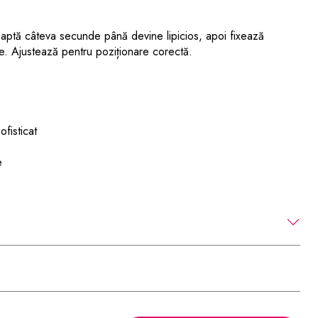
aptă câteva secunde până devine lipicios, apoi fixează
e. Ajustează pentru poziționare corectă.
fisticat
e