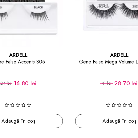
ARDELL
Gene False Mega Volume Lashes 252
Gene False F
28.70 lei
41 lei
48 lei
Adaugă în coș
Ada