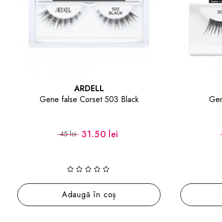
ARDELL
Black
Gene False Accents 305
16.80 lei
24 lei
Adaugă în coș