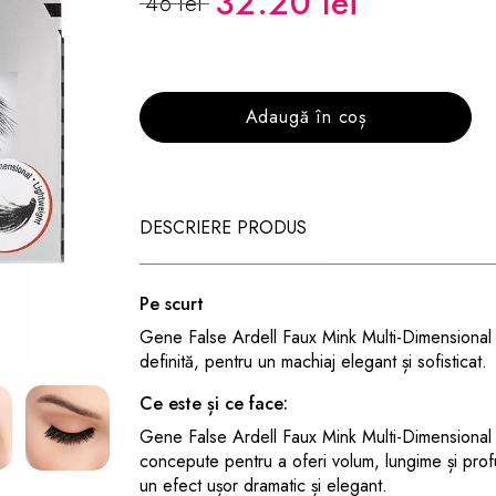
32.20 lei
46 lei
Adaugă în coș
DESCRIERE PRODUS
Pe scurt
Gene False Ardell Faux Mink Multi-Dimensional 854
definită, pentru un machiaj elegant și sofisticat.
Ce este și ce face:
Gene False Ardell Faux Mink Multi-Dimensional 
concepute pentru a oferi volum, lungime și profu
un efect ușor dramatic și elegant.