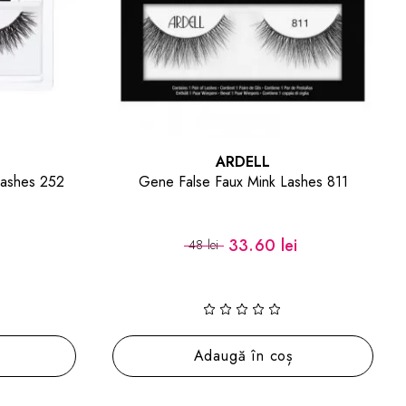
ARDELL
ARDELL
aux Mink Lashes 811
Gene False Demi Luvies
33.60 lei
16.80 lei
24 lei
ugă în coș
Adaugă în coș