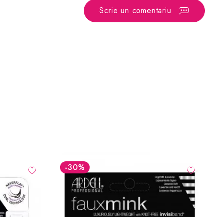
Scrie un comentariu
-30
%