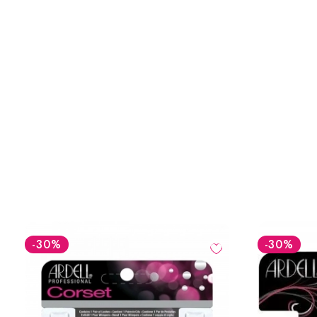
-30
%