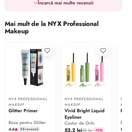
Încarcă mai multe recenzii
Mai mult de la NYX Professional
Makeup
NYX PROFESSIONAL
NYX PROFESSIONAL
NYX 
MAKEUP
MAKEUP
MAKE
Glitter Primer
Vivid Bright Liquid
Pore 
Eyeliner
Baza pentru Glitter
Baza 
Contur de Ochi
4.6
5
52.2 lei
25 recenzii
1 
58 lei
-10%