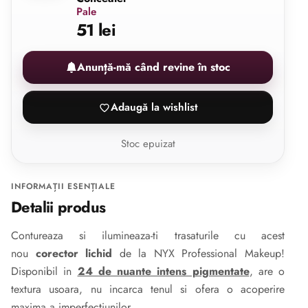
Pale
51 lei
Anunță-mă când revine în stoc
Adaugă la wishlist
Stoc epuizat
INFORMAȚII ESENȚIALE
Detalii produs
Contureaza si ilumineaza-ti trasaturile cu acest
nou
corector lichid
de la NYX Professional Makeup!
Disponibil in
24 de nuante intens pigmentate
, are o
textura usoara, nu incarca tenul si ofera o acoperire
maxima a imperfectiunilor.