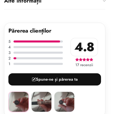
Alte informații
Părerea clienților
4.8
5
4
3
2
1
17 recenzii
Spune-ne și părerea ta