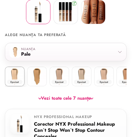
ALEGE NUANȚA TA PREFERATĂ
Selectează nuanța
NUANȚA
Pale
Pale
True Beige
Alabaster
Fair
Light Ivory
Natural
Epuizat
Epuizat
Epuizat
Epuizat
Epuizat
Vezi toate cele 7 nuanțe
NYX PROFESSIONAL MAKEUP
Corector NYX Professional Makeup
Can`t Stop Won`t Stop Contour
Concealer