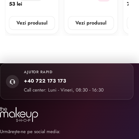
53 lei
70 le
Vezi produsul
Vezi produsul
V
AJUTOR RAPID
+40 722 173 173
Call center: Luni - Vineri, 08:30 - 16:30
Urmărește-ne pe social media: