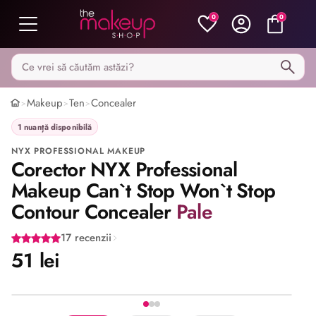
0
0
Caută pe MakeupShop
Makeup
Ten
Concealer
>
>
>
1 nuanță disponibilă
NYX PROFESSIONAL MAKEUP
Corector NYX Professional
Makeup Can`t Stop Won`t Stop
Contour Concealer
Pale
17 recenzii
51 lei
Stoc epuizat
Imaginea 1 din 3
Share