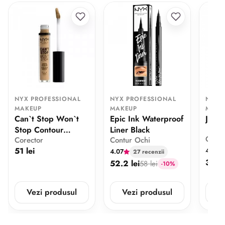
NYX PROFESSIONAL
NYX PROFESSIONAL
NYX 
MAKEUP
MAKEUP
MAKE
Can`t Stop Won`t
Epic Ink Waterproof
Jumb
Stop Contour
Liner Black
Creio
Corector
Contur Ochi
Concealer Beige
51 lei
4.84
4.07
27 recenzii
35.1 
52.2 lei
58 lei
-10%
Vezi produsul
Vezi produsul
V