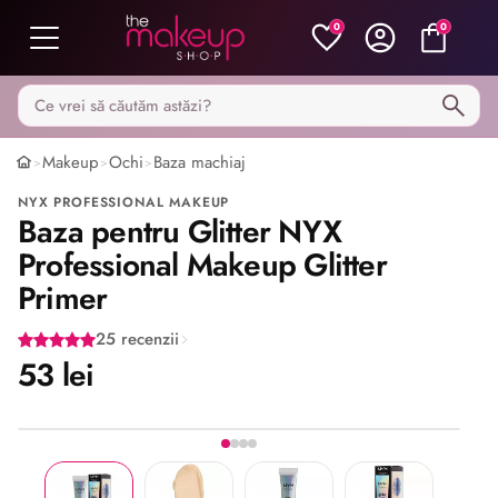
0
0
Caută pe MakeupShop
Makeup
Ochi
Baza machiaj
>
>
>
NYX PROFESSIONAL MAKEUP
Baza pentru Glitter NYX
Professional Makeup Glitter
Primer
25 recenzii
53 lei
Stoc epuizat
Imaginea 1 din 4
Share