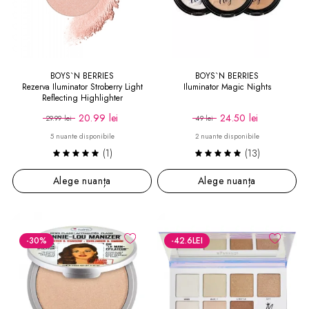
BOYS`N BERRIES
BOYS`N BERRIES
Rezerva Iluminator Stroberry Light
Iluminator Magic Nights
Reflecting Highlighter
20.99 lei
24.50 lei
29.99 lei
49 lei
5 nuante disponibile
2 nuante disponibile
(1)
(13)
Alege nuanța
Alege nuanța
-30
%
-42.6
LEI