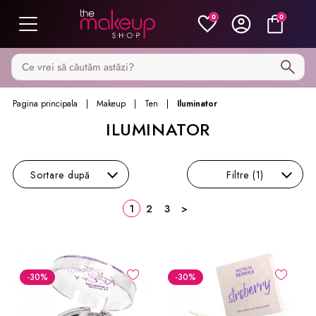
0
0
Caută pe MakeupShop
Pagina principala
Makeup
Ten
Iluminator
ILUMINATOR
Sortare
după
Filtre
(1)
1
2
3
>
-30
%
-30
%