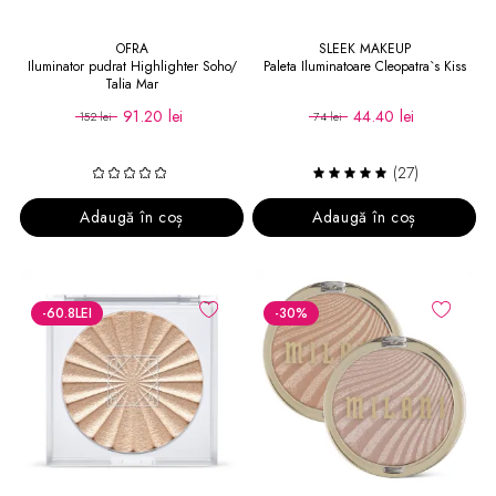
OFRA
SLEEK MAKEUP
Iluminator pudrat Highlighter Soho/
Paleta Iluminatoare Cleopatra`s Kiss
Talia Mar
91.20 lei
44.40 lei
152 lei
74 lei
(27)
Adaugă în coș
Adaugă în coș
-60.8
LEI
-30
%