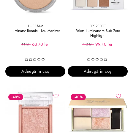
THEBALM
BPERFECT
Iluminator Bonnie - Lou Manizer
Paleta Iluminatoare Sub Zero
Highlight
63.70 lei
99.40 lei
91 lei
142 lei
Adaugă în coș
Adaugă în coș
-48
%
-40
%