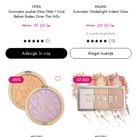
OFRA
MILANI
Iluminator pudrat Glow Didn`t Exist
Iluminator Strobelight Instant Glow
Before Rodeo Drive The Hills
91.20 lei
69.30 lei
152 lei
99 lei
4 nuante disponibile
(1)
(13)
Adaugă în coș
Alege nuanța
-30
%
-37.2
LEI
MILANI
MILANI