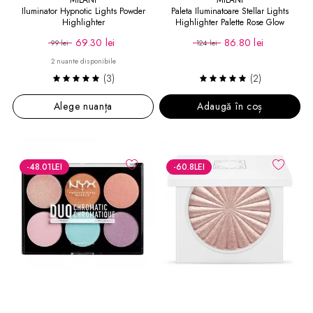
Iluminator Hypnotic Lights Powder
Paleta Iluminatoare Stellar Lights
Highlighter
Highlighter Palette Rose Glow
69.30 lei
86.80 lei
99 lei
124 lei
2 nuante disponibile
(3)
(2)
Alege nuanța
Adaugă în coș
-48.01
LEI
-60.8
LEI
NYX PROFESSIONAL MAKEUP
OFRA
Paleta Iluminatoare Duo Chromatic
Iluminator pudrat Highlighter Covent