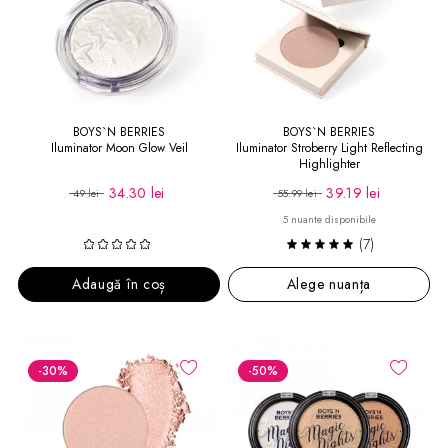
BOYS`N BERRIES
BOYS`N BERRIES
Iluminator Moon Glow Veil
Iluminator Stroberry Light Reflecting
Highlighter
34.30 lei
39.19 lei
49 lei
55.99 lei
5 nuante disponibile
(7)
Adaugă în coș
Alege nuanța
-30
%
-50
%