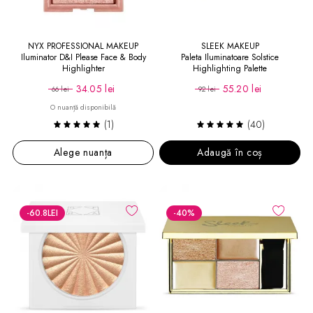
NYX PROFESSIONAL MAKEUP
SLEEK MAKEUP
Iluminator D&I Please Face & Body
Paleta Iluminatoare Solstice
Highlighter
Highlighting Palette
34.05 lei
55.20 lei
66 lei
92 lei
O nuanță disponibilă
(1)
(40)
Alege nuanța
Adaugă în coș
-60.8
LEI
-40
%